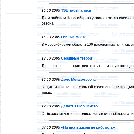
15.10.2009
ТЭЦ засыпалась
Трем районам Новосибирска угрожает экологическое 
сезона.
15.10.2009
Гиблые места
В Новосибирской области 100 населенных пунктов, в 
12.10.2009
Серийные "герои"
Трое несовершеннолетних воспитанников детских до
12.10.2009
Дело Мендельсона
Защитники интеллектуальной собственности предъяв
марш.
12.10.2009
Делать было нечего
От безделья четверо подростков дважды обворовали 
07.10.2009
«Ни дня в жизни не работала»