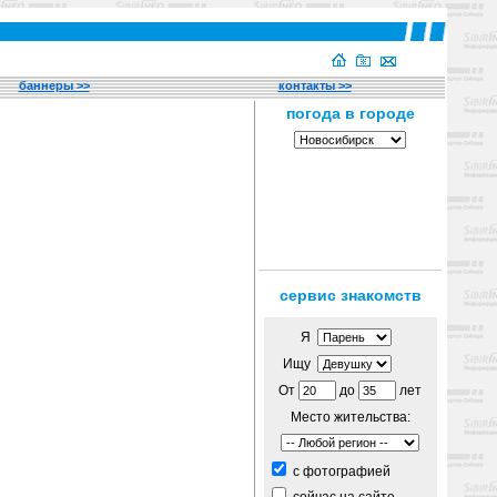
баннеры >>
контакты >>
сервис знакомств
Я
Ищу
От
до
лет
Место жительства:
c фотографией