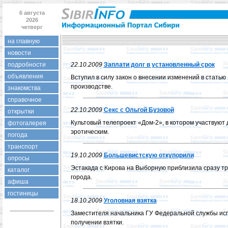
6 августа
2026
четверг
на главную
новости
подробности
22.10.2009
Заплати долг в установленный срок
объявления
Вступил в силу закон о внесении изменений в статью
производстве.
знакомства
справочное
22.10.2009
Секс с Ольгой Бузовой
открытки
Культовый телепроект «Дом-2», в котором участвуют
фотогалерея
эротическим.
погода
транспорт
19.10.2009
Большевистскую откупорили
опросы
Эстакада с Кирова на Выборную приблизила сразу тр
каталог
города.
афиша
гостиницы
18.10.2009
Уголовная взятка
Заместителя начальника ГУ Федеральной службы ис
получении взятки.