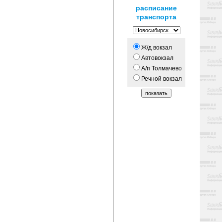
расписание
транспорта
Ж/д вокзал
Автовокзал
А/п Толмачево
Речной вокзал