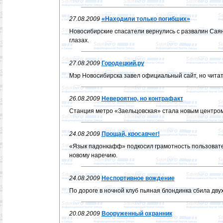
27.08.2009
«Находили только погибших»
Новосибирские спасатели вернулись с развалин Сая
глазах.
27.08.2009
Городецкий.ру
Мэр Новосибирска завел официальный сайт, но читать
26.08.2009
Невероятно, но контрафакт
Станция метро «Заельцовская» стала новым центром
24.08.2009
Прощай, кросавчег!
«Язык падонкафф» подкосил грамотность пользовате
новому наречию.
24.08.2009
Неспортивное вождение
По дороге в ночной клуб пьяная блондинка сбила двух
20.08.2009
Вооруженный охранник