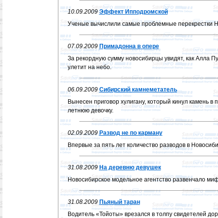
10.09.2009
Эффект Ипподромской
Ученые вычислили самые проблемные перекрестки Н
07.09.2009
Примадонна в опере
За рекордную сумму новосибирцы увидят, как Алла П
улетит на небо.
06.09.2009
Сибирский камнеметатель
Вынесен приговор хулигану, который кинул камень в 
летнюю девочку.
02.09.2009
Развод не по карману
Впервые за пять лет количество разводов в Новосиб
31.08.2009
На деревню девушек
Новосибирское модельное агентство развенчало миф 
31.08.2009
Пьяный таран
Водитель «Тойоты» врезался в толпу свидетелей до