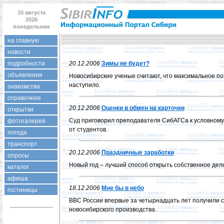
10 августа
2026
понедельник
на главную
новости
подробности
20.12.2006
Зимы не будет?
объявления
Новосибирские ученые считают, что максимальное п
наступило.
знакомства
справочное
20.12.2006
Оценки в обмен на карточки
открытки
Суд приговорил преподавателя СибАГСа к условному
фотогалерея
от студентов.
погода
транспорт
20.12.2006
Праздничные заработки
опросы
Новый год – лучший способ открыть собственное дел
каталог
афиша
18.12.2006
Мне бы в небо
гостиницы
ВВС России впервые за четырнадцать лет получили 
новосибирского производства.