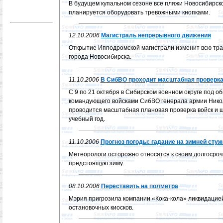
В будущем купальном сезоне все пляжи Новосибирск
планируется оборудовать тревожными кнопками.
12.10.2006
Магистраль непрерывного движения
Открытие Ипподромской магистрали изменит всю тр
города Новосибирска.
11.10.2006
В СибВО проходит масштабная проверк
С 9 по 21 октября в Сибирском военном округе под о
командующего войсками СибВО генерала армии Нико
проводится масштабная плановая проверка войск и 
учебный год.
11.10.2006
Прогноз погоды: гадание на зимней стуж
Метеорологи осторожно относятся к своим долгосро
предстоящую зиму.
08.10.2006
Переставить на полметра
Мэрия пригрозила компании «Кока-кола» ликвидацие
остановочных киосков.