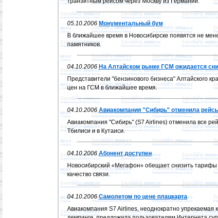
транзитным рейсом через Москву из Германии.
05.10.2006
Монументальный бум
В ближайшее время в Новосибирске появятся не мен
памятников.
04.10.2006
На Алтайском рынке ГСМ ожидается сн
Представители "бензинового бизнеса" Алтайского к
цен на ГСМ в ближайшее время.
04.10.2006
Авиакомпания "Сибирь" отменила рейсы
Авиакомпания "Сибирь" (S7 Airlines) отменила все ре
Тбилиси и в Кутаиси.
04.10.2006
Абонент доступен
Новосибирский «Мегафон» обещает снизить тарифы 
качество связи.
04.10.2006
Самолетом по цене плацкарта
Авиакомпания S7 Airlines, неоднократно упрекаемая 
демпинге, предложила пользователям Интернета суп