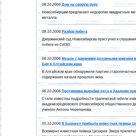
08.10.2006
Дом на скорую руку
Новосибирцам предлагают недорогие квадратные мет
металла.
08.10.2006
Разбор побега
Дзержинский суд Новосибирска приступил к слушани
побеге из СИЗО.
06.10.2006
Мешок с древними духовными книгами в
Бия в Алтайском крае
В Алтайском крае обнаружили партию старопечатных 
содержания начала прошлого века.
06.10.2006
Противника вырубки леса в Академе пов
Стали известны подробности трагической гибели изв
академгородковского (Новосибирск) общественного де
ученого Антона Черепанова.
05.10.2006
В Барнаул прибыла известная певица Ц
Всемирно известная певица Цезария Эвора прилетел