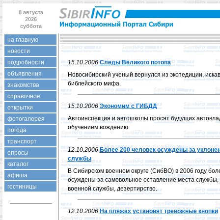
8 августа
2026
суббота
на главную
новости
подробности
15.10.2006
Следы Великого потопа
объявления
Новосибирский ученый вернулся из экспедиции, иск
библейского мифа.
знакомства
справочное
15.10.2006
Экономим с ГИБДД
открытки
Автоинспекция и автошколы просят будущих автовла
фотогалерея
обучением вождению.
погода
транспорт
12.10.2006
Более 200 человек осуждены за уклонен
опросы
службы
каталог
В Сибирском военном округе (СибВО) в 2006 году бол
афиша
осуждены за самовольное оставление места службы, 
гостиницы
военной службы, дезертирство.
12.10.2006
На пляжах установят тревожные кнопки