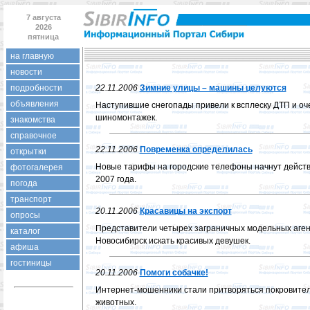
7 августа
2026
пятница
на главную
новости
подробности
22.11.2006
Зимние улицы – машины целуются
объявления
Наступившие снегопады привели к всплеску ДТП и оч
шиномонтажек.
знакомства
справочное
22.11.2006
Повременка определилась
открытки
Новые тарифы на городские телефоны начнут действ
фотогалерея
2007 года.
погода
транспорт
20.11.2006
Красавицы на экспорт
опросы
Представители четырех заграничных модельных аген
каталог
Новосибирск искать красивых девушек.
афиша
гостиницы
20.11.2006
Помоги собачке!
Интернет-мошенники стали притворяться покровите
животных.