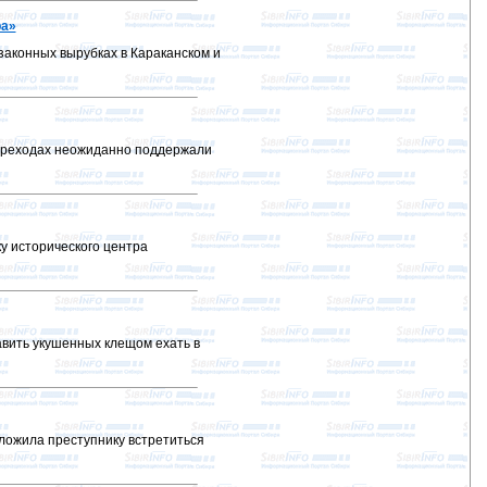
ра»
законных вырубках в Караканском и
переходах неожиданно поддержали
у исторического центра
авить укушенных клещом ехать в
ложила преступнику встретиться