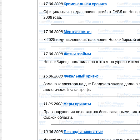
17.06.2008
Криминальная хроника
Официальная сводка проишествий от ГУВД по Новоси
2008 года.
17.06.2008
Мертвая петля
К 2025 году численность населения Новосибирской об
17.06.2008
Жизни взаймы
Новосибирец нанял киллера в ответ на угрозы и жест
16.06.2008
Фекальный кризис
Замена коллектора на дне Бердского залива должна 
экологической катастрофы.
11.06.2008
Меры приняты
Правонарушения не остаются безнаказанными - мат
Омской области.
10.06.2008
Без воды виноватые
Низкий уровень водохранилища позволил пляжам лучш