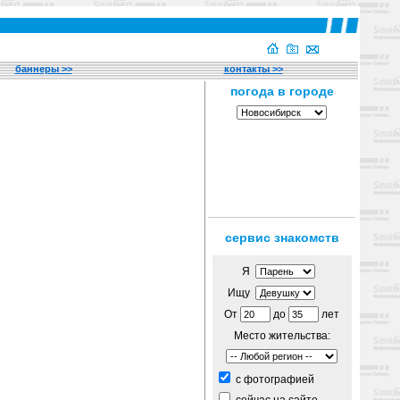
баннеры >>
контакты >>
сервис знакомств
Я
Ищу
От
до
лет
Место жительства:
c фотографией