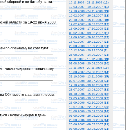
ой сборной и не бить бутылки.
16.11.2007 - 23.11.2007 (
12
)
12.03.2007 - 19.03.2007 (
11
)
19.10.2008 - 24.11.2008 (
33
)
19.02.2007 - 26.02.2007 (
12
)
29.10.2007 - 15.11.2007 (
19
)
кой области за 19-22 июня 2008
12.02.2007 - 19.02.2007 (
12
)
18.09.2008 - 17.10.2008 (
21
)
03.02.2007 - 09.02.2007 (
11
)
17.09.2007 - 29.10.2007 (
37
)
18.01.2007 - 29.01.2007 (
21
)
20.08.2008 - 17.09.2008 (
31
)
там по-прежнему не советуют.
15.12.2006 - 20.12.2006 (
8
)
26.08.2007 - 14.09.2007 (
23
)
30.11.2006 - 15.12.2006 (
19
)
01.08.2008 - 20.08.2008 (
20
)
13.11.2006 - 22.11.2006 (
10
)
 в число лидеров по количеству
15.08.2007 - 24.08.2007 (
14
)
31.10.2006 - 13.11.2006 (
15
)
02.07.2008 - 30.07.2008 (
24
)
17.10.2006 - 30.10.2006 (
19
)
23.07.2007 - 13.08.2007 (
31
)
04.10.2006 - 15.10.2006 (
18
)
на Оби вместе с дачами и лесом.
27.05.2008 - 30.06.2008 (
29
)
23.09.2006 - 02.10.2006 (
13
)
10.07.2007 - 22.07.2007 (
20
)
24.08.2006 - 20.09.2006 (
16
)
ься к новосибирцам в день
03.05.2008 - 26.05.2008 (
21
)
28.08.2006 - 09.09.2006 (
14
)
25.06.2007 - 09.07.2007 (
21
)
03.08.2006 - 23.08.2006 (
21
)