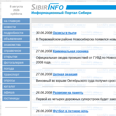
8 августа
2026
суббота
на главную
новости
подробности
30.06.2008
Оазисы в пыли
объявления
В Первомайском районе Новосибирска появился новый
знакомства
справочное
27.06.2008
Криминальная хроника
открытки
Официальная сводка проишествий от ГУВД по Новоси
2008 года.
фотогалерея
погода
27.06.2008
Цепная реакция
транспорт
опросы
Виновный во взрыве Октябрьского суда получил срок и
каталог
афиша
26.06.2008
Развязки на память
гостиницы
Первой из четырех дорожных суперстроек будет зако
26.06.2008
Футбол в летнюю ночь