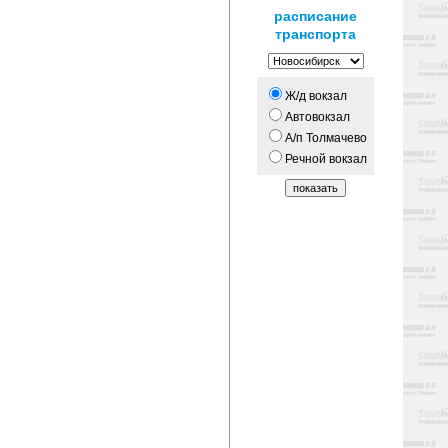
расписание
транспорта
Ж/д вокзал
Автовокзал
А/п Толмачево
Речной вокзал