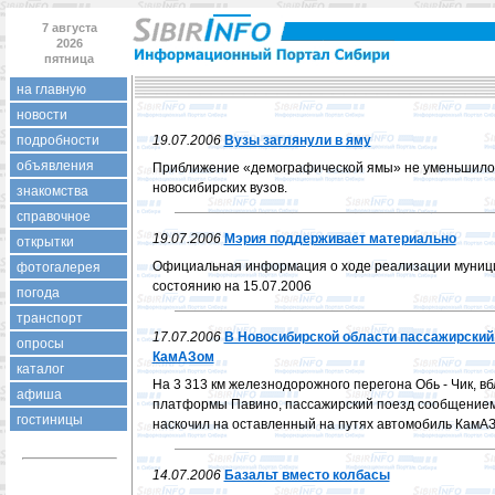
7 августа
2026
пятница
на главную
новости
подробности
19.07.2006
Вузы заглянули в яму
объявления
Приближение «демографической ямы» не уменьшило 
новосибирских вузов.
знакомства
справочное
19.07.2006
Мэрия поддерживает материально
открытки
Официальная информация о ходе реализации муници
фотогалерея
состоянию на 15.07.2006
погода
транспорт
17.07.2006
В Новосибирской области пассажирский
опросы
КамАЗом
каталог
На 3 313 км железнодорожного перегона Обь - Чик, в
афиша
платформы Павино, пассажирский поезд сообщением
гостиницы
наскочил на оставленный на путях автомобиль КамАЗ
14.07.2006
Базальт вместо колбасы