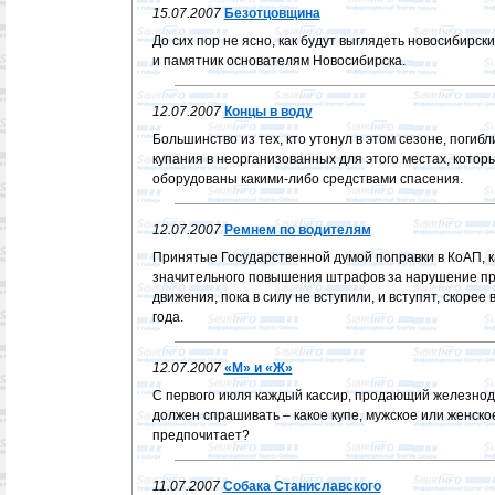
15.07.2007
Безотцовщина
До сих пор не ясно, как будут выглядеть новосибирс
и памятник основателям Новосибирска.
12.07.2007
Концы в воду
Большинство из тех, кто утонул в этом сезоне, погибл
купания в неорганизованных для этого местах, которы
оборудованы какими-либо средствами спасения.
12.07.2007
Ремнем по водителям
Принятые Государственной думой поправки в КоАП, 
значительного повышения штрафов за нарушение пр
движения, пока в силу не вступили, и вступят, скорее в
года.
12.07.2007
«М» и «Ж»
С первого июля каждый кассир, продающий железно
должен спрашивать – какое купе, мужское или женско
предпочитает?
11.07.2007
Собака Станиславского