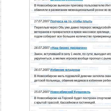
В Новосибирске вынесен приговор пользователю Инт
обвиняли в разжигании межнациональной розни во в
17.07.2007
Полчаса на то, чтобы плыть
Переплыв через Обь уже давно перерос междусобойч
ветеранов и превратился в яркое массовое зрелище,
годом собирает все большее количество приверженце
16.07.2007
«Наш бизнес прозрачен»
Закон, вступивший в силу 1 июля, по сути, вынудил и
укрупниться, а мелких игроков вообще прогнал с рынк
16.07.2007
Избиение младенца
В Новосибирске мать годовалой девочки затеяла скан
детской больницы, обвинив медиков в избиении ребен
15.07.2007
Новосибирский Куршевель
В Новосибирске на Горской будет построен спортком
с крытой трассой, бассейном и гостиницей.