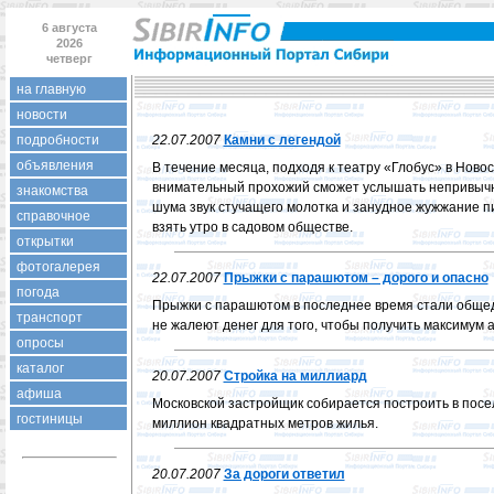
6 августа
2026
четверг
на главную
новости
подробности
22.07.2007
Камни с легендой
объявления
В течение месяца, подходя к театру «Глобус» в Новос
внимательный прохожий сможет услышать непривычн
знакомства
шума звук стучащего молотка и занудное жужжание пи
справочное
взять утро в садовом обществе.
открытки
фотогалерея
22.07.2007
Прыжки с парашютом – дорого и опасно
погода
Прыжки с парашютом в последнее время стали общед
транспорт
не жалеют денег для того, чтобы получить максимум 
опросы
каталог
20.07.2007
Стройка на миллиард
афиша
Московской застройщик собирается построить в посе
гостиницы
миллион квадратных метров жилья.
20.07.2007
За дороги ответил