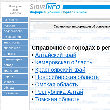
8 августа
2026
суббота
на главную
новости
Справочная информация об основных
подробности
объявления
знакомства
Справочное о городах в ре
справочное
•
Алтайский край
открытки
фотогалерея
•
Кемеровская область
погода
•
Красноярский край
транспорт
•
Новосибирская область
опросы
каталог
•
Омская область
афиша
•
Республика Алтай
гостиницы
•
Томская область