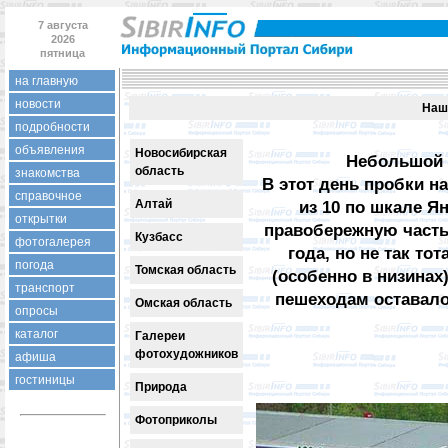
7 августа
2026
пятница
на главную
новости
Наш
подробности
объявления
Новосибирская
Небольшой д
область
знакомства
В этот день пробки на
справочное
Алтай
из 10 по шкале Я
открытки
правобережную часть
Кузбасс
фотогалерея
года, но не так то
погода
Томская область
(особенно в низина
транспорт
пешеходам оставало
Омская область
опросы
каталог
Галереи
фотохудожников
афиша
гостиницы
Природа
Фотоприколы