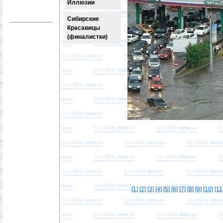
Иллюзии
Сибирские
Красавицы
(финалистки)
[1]
[2]
[3]
[4]
[5]
[6]
[7]
[8]
[9]
[10]
[11