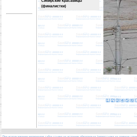
Сибирские Красавицы
(финалистки)
[1]
[2]
[3]
[4]
[5]
[6]
[
При использовании материалов сайта ссылка на источник обязательна (гиперссылка на главную стра