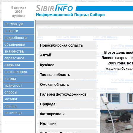
8 августа
2026
суббота
на главную
новости
подробности
объявления
Новосибирская область
знакомства
В этот день про
Алтай
Ливень накрыл п
справочное
2009 года, но
открытки
Кузбасс
машины буквал
фотогалерея
Томская область
погода
Омская область
транспорт
опросы
Галереи фотохудожников
каталог
Природа
афиша
гостиницы
Фотоприколы
Иллюзии