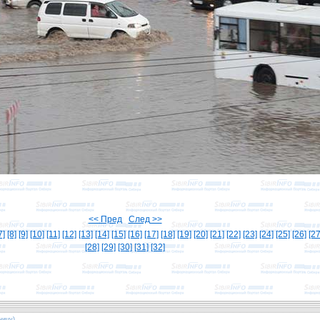
<< Пред
След >>
7]
[8]
[9]
[10]
[11]
[12]
[13]
[14]
[15]
[16]
[17]
[18]
[19]
[20]
[21]
[22]
[23]
[24]
[25]
[26]
[27
[28]
[29]
[30]
[31]
[32]
ницу)