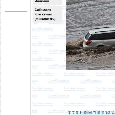
Иллюзии
Сибирские
Красавицы
(финалистки)
[1]
[2]
[3]
[4]
[5]
[6]
[7]
[8]
[9]
[10]
[11