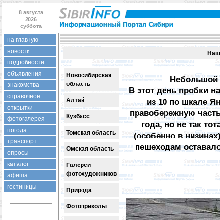
8 августа
2026
суббота
на главную
новости
Наш
подробности
объявления
Новосибирская
Небольшой д
область
знакомства
В этот день пробки на
справочное
Алтай
из 10 по шкале Я
открытки
правобережную часть
Кузбасс
фотогалерея
года, но не так то
погода
Томская область
(особенно в низина
транспорт
пешеходам оставало
Омская область
опросы
каталог
Галереи
фотохудожников
афиша
гостиницы
Природа
Фотоприколы