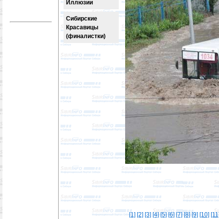
Иллюзии
Сибирские
Красавицы
(финалистки)
[1]
[2]
[3]
[4]
[5]
[6]
[7]
[8]
[9]
[10]
[11