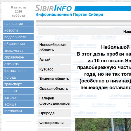
8 августа
2026
суббота
на главную
новости
Наш
подробности
объявления
Новосибирская
Небольшой д
область
знакомства
В этот день пробки на
справочное
Алтай
из 10 по шкале Я
открытки
правобережную часть
Кузбасс
фотогалерея
года, но не так то
погода
Томская область
(особенно в низина
транспорт
пешеходам оставало
Омская область
опросы
каталог
Галереи
фотохудожников
афиша
гостиницы
Природа
Фотоприколы