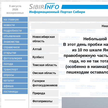
9 августа
2026
воскресенье
на главную
новости
Наш
подробности
объявления
Новосибирская
Небольшой д
область
знакомства
В этот день пробки на
справочное
Алтай
из 10 по шкале Я
открытки
правобережную часть
Кузбасс
фотогалерея
года, но не так то
погода
Томская область
(особенно в низина
транспорт
пешеходам оставало
Омская область
опросы
каталог
Галереи
фотохудожников
афиша
гостиницы
Природа
Фотоприколы