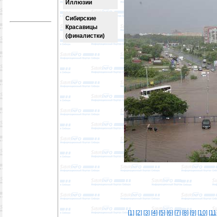
Иллюзии
Сибирские
Красавицы
(финалистки)
[1]
[2]
[3]
[4]
[5]
[6]
[7]
[8]
[9]
[10]
[11