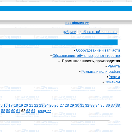
портфолио >>
рубрики
|
добавить объявление
•
Оборудование и запчасти
•
Образование, обучение, репетиторство
→
Промышленность, производство
•
Работа
•
Реклама и полиграфия
•
Услуги
•
Финансы
15
16
17
18
19
20
21
22
23
24
25
26
27
28
29
30
31
32
33
34
35
36
37
38
7
58
59
60
61
62
63
64
след >>