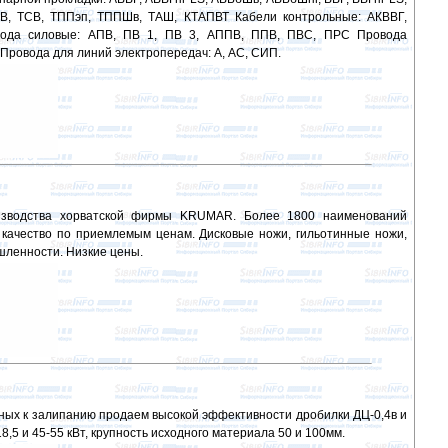
В, ТСВ, ТППэп, ТППШв, ТАШ, КТАПВТ Кабели контрольные: АКВВГ,
овода силовые: АПВ, ПВ 1, ПВ 3, АППВ, ППВ, ПВС, ПРС Провода
Провода для линий электропередач: А, АС, СИП.
изводства хорватской фирмы KRUMAR. Более 1800 наименований
 качество по приемлемым ценам. Дисковые ножи, гильотинные ножи,
ленности. Низкие цены.
ных к залипанию продаем высокой эффективности дробилки ДЦ-0,4в и
8,5 и 45-55 кВт, крупность исходного материала 50 и 100мм.