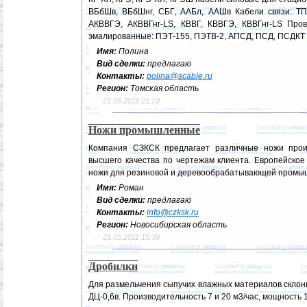
ВБбШв, ВБбШнг, СБГ, ААБл, ААШв Кабели связи: ТП
АКВВГЭ, АКВВГнг-LS, КВВГ, КВВГЭ, КВВГнг-LS Пр
эмалированные: ПЭТ-155, ПЭТВ-2, АПСД, ПСД, ПСДКТ 
Имя:
Полина
Вид сделки:
предлагаю
Контакты:
polina@scable.ru
Регион:
Томская область
21.05.2011 21:19
Ножи промышленные
Компания СЗКСК предлагает различные ножи про
высшего качества по чертежам клиента. Европейское
ножи для резиновой и деревообрабатывающей промыш
Имя:
Роман
Вид сделки:
предлагаю
Контакты:
info@czksk.ru
Регион:
Новосибирская область
21.05.2011 15:39
Дробилки
Для размельчения сыпучих влажных материалов склон
ДЦ-0,6в. Производительность 7 и 20 м3/час, мощность 1