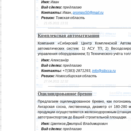
Имя:
Иван
Вид сделки:
предлагаю
Контакты:
Иван,
prompo50@mail.ru
Регион:
Томская область
21.05.2011 13:31
Комплексная автоматизация
Компания «Сибирский Центр Комплексной Автом
автоматических систем: 1) АСУ ТП; 2) Весодозиро
управления оборудованием; 5) Технического учёта топл
Имя:
Александр
Вид сделки:
предлагаю
Контакты:
+7(383) 2871293,
info@sibcca.ru
Регион:
Новосибирская область
27.04.2011 12:32
Оцилиндрованное бревно
Предлагаем оцилиндрованное бревно, как погонажны
Ангарская сосна, лиственница, диаметр от 180-280 
продукции осуществляется железнодорожным (станция 
автотранспортом до Вашей строительной площадки.
Имя:
Цветков Дмитрий Владимирович
Вид сделки:
предлагаю