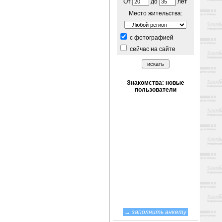
От
до
лет
Место жительства:
c фотографией
сейчас на сайте
→
заполнить анкету