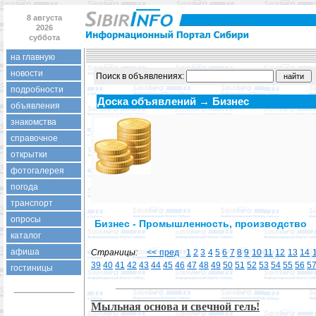
8 августа
2026
суббота
на главную
новости
Поиск в объявлениях:
подробности
Доска объявлений → Бизнес
объявления
знакомства
справочное
открытки
фотогалерея
погода
транспорт
опросы
Бизнес - Промышленность, производство
каталог
афиша
Страницы:
<< пред
1
2
3
4
5
6
7
8
9
10
11
12
13
14
39
40
41
42
43
44
45
46
47
48
49
50
51
52
53
54
55
56
5
гостиницы
Мыльная основа и свечной гель!