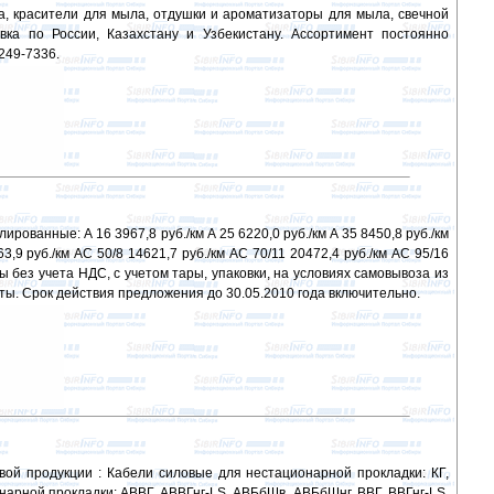
а, красители для мыла, отдушки и ароматизаторы для мыла, свечной
вка по России, Казахстану и Узбекистану. Ассортимент постоянно
 249-7336.
ванные: А 16 3967,8 руб./км А 25 6220,0 руб./км А 35 8450,8 руб./км
63,9 руб./км АС 50/8 14621,7 руб./км АС 70/11 20472,4 руб./км АС 95/16
ны без учета НДС, с учетом тары, упаковки, на условиях самовывоза из
аты. Срок действия предложения до 30.05.2010 года включительно.
ой продукции : Кабели силовые для нестационарной прокладки: КГ,
нарной прокладки: АВВГ, АВВГнг-LS, АВБбШв, АВБбШнг, ВВГ, ВВГнг-LS,