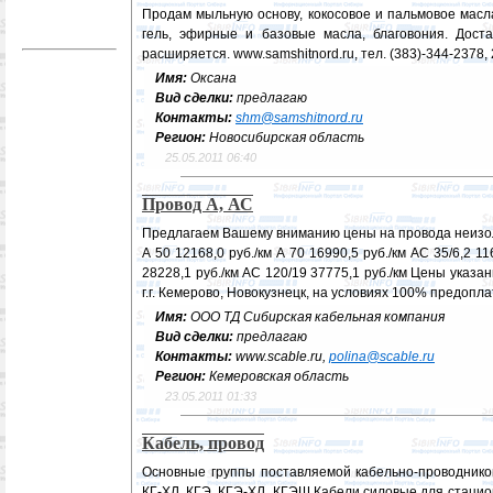
Продам мыльную основу, кокосовое и пальмовое масл
гель, эфирные и базовые масла, благовония. Доста
расширяется. www.samshitnord.ru, тел. (383)-344-2378,
Имя:
Оксана
Вид сделки:
предлагаю
Контакты:
shm@samshitnord.ru
Регион:
Новосибирская область
25.05.2011 06:40
Провод А, АС
Предлагаем Вашему вниманию цены на провода неизолиро
А 50 12168,0 руб./км А 70 16990,5 руб./км АС 35/6,2 11
28228,1 руб./км АС 120/19 37775,1 руб./км Цены указа
г.г. Кемерово, Новокузнецк, на условиях 100% предопл
Имя:
ООО ТД Сибирская кабельная компания
Вид сделки:
предлагаю
Контакты:
www.scable.ru,
polina@scable.ru
Регион:
Кемеровская область
23.05.2011 01:33
Кабель, провод
Основные группы поставляемой кабельно-проводников
КГ-ХЛ, КГЭ, КГЭ-ХЛ, КГЭШ Кабели силовые для стацио