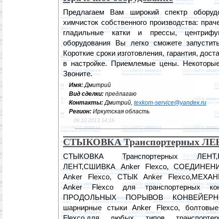
Предлагаем Вам широкий спектр оборуд
химчисток собственного производства: пра
гладильные катки и прессы, центриф
оборудования Вы легко сможете запустит
Короткие сроки изготовления, гарантия, дост
в настройке. Приемлемые цены. Некоторые
Звоните.
Имя:
Дмитрий
Вид сделки:
предлагаю
Контакты:
Дмитрий,
texkom-service@yandex.ru
Регион:
Иркутская область
09.10.2013 14:16
CТЫКОВКА Транспортерных ЛЕ
CТЫКОВКА Транспортерных ЛЕНТ,
ЛЕНТ,CШИВКА Anker Flexco, CОЕДИНЕНИ
Anker Flexco, CТЫК Anker Flexco,МЕ
Anker Flexco для транспортерных ко
ПРОДОЛЬНЫХ ПОРЫВОВ КОНВЕЙЕРНО
шарнирные стыки Anker Flexco, болтовы
Flexco,для любых типов транспорт