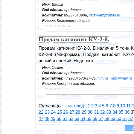
Имя:
Вадим
Вид сделки:
предлагаю
Контакты:
89237543906,
valzyvalzy@mail.ru
Регион:
Красноярский край
09.10.2013 07:04
Продам катионит КУ-2-8.
Продам катионит КУ-2-8. В наличии 5 тонн К
КУ-2-8 (Na-форма). Продам катионит КУ-2
новый и свежий. Недорого.
Имя:
Семен
Вид сделки:
предлагаю
Контакты:
+7 (960) 573-37-35,
himiya_vam@mail.ru
Регион:
Кемеровская область
05.10.2013 15:32
Страницы:
<< пред
1
2
3
4
5
6
7
8
9
10
11
22
23
24
25
26
27
28
29
30
31
32
33
34
35
36
3
47
48
49
50
51
52
53
54
55
56
57
58
59
60
61
62
→