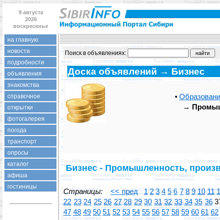
9 августа
2026
воскресенье
на главную
новости
Поиск в объявлениях:
подробности
Доска объявлений → Бизнес
объявления
знакомства
•
Образовани
справочное
→
Промыш
открытки
фотогалерея
погода
транспорт
опросы
каталог
Бизнес - Промышленность, произ
афиша
гостиницы
Страницы:
<< пред
1
2
3
4
5
6
7
8
9
10
11
22
23
24
25
26
27
28
29
30
31
32
33
34
35
36
3
47
48
49
50
51
52
53
54
55
56
57
58
59
60
61
62