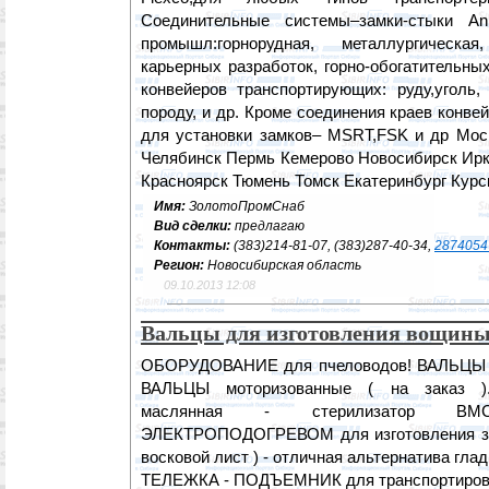
Соединительные системы–замки-cтыки A
промышл:горнорудная, металлургическа
карьерных разработок, горно-обогатительны
конвейеров транспортирующих: руду,уголь, 
породу, и др. Кроме соединения краев конв
для установки замков– MSRT,FSK и др Мос
Челябинск Пермь Кемерово Новосибирск Ирк
Красноярск Тюмень Томск Екатеринбург Курс
Имя:
ЗолотоПромСнаб
Вид сделки:
предлагаю
Контакты:
(383)214-81-07, (383)287-40-34,
2874054
Регион:
Новосибирская область
09.10.2013 12:08
Вальцы для изготовления вощин
ОБОРУДОВАНИЕ для пчеловодов! ВАЛЬЦЫ д
ВАЛЬЦЫ моторизованные ( на заказ 
маслянная - стерилизатор В
ЭЛЕКТРОПОДОГРЕВОМ для изготовления заг
восковой лист ) - отличная альтернатива гла
ТЕЛЕЖКА - ПОДЪЕМНИК для транспортировки