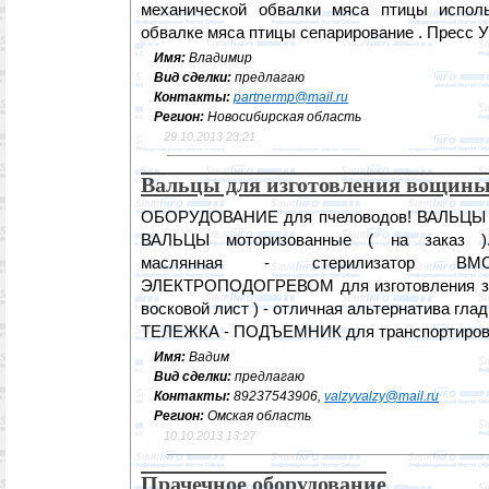
механической обвалки мяса птицы исполь
обвалке мяса птицы сепарирование . Пресс У
Имя:
Владимир
Вид сделки:
предлагаю
Контакты:
partnermp@mail.ru
Регион:
Новосибирская область
29.10.2013 23:21
Вальцы для изготовления вощин
ОБОРУДОВАНИЕ для пчеловодов! ВАЛЬЦЫ д
ВАЛЬЦЫ моторизованные ( на заказ 
маслянная - стерилизатор В
ЭЛЕКТРОПОДОГРЕВОМ для изготовления заг
восковой лист ) - отличная альтернатива гла
ТЕЛЕЖКА - ПОДЪЕМНИК для транспортировки
Имя:
Вадим
Вид сделки:
предлагаю
Контакты:
89237543906,
valzyvalzy@mail.ru
Регион:
Омская область
10.10.2013 13:27
Прачечное оборудование