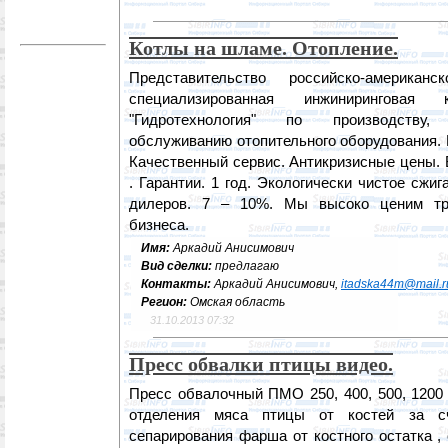
Котлы на шламе. Отопление.
Представительство российско-америка
специализированная инжинирингов
"Гидротехнология" по производству,
обслуживанию отопительного оборудования. 
Качественный сервис. Антикризисные цены. 
. Гарантии. 1 год. Экологически чистое сжи
дилеров. 7 – 10%. Мы высоко ценим тр
бизнеса.
Имя:
Аркадий Анисимович
Вид сделки:
предлагаю
Контакты:
Аркадий Анисимович,
itadska44m@mail.r
Регион:
Омская область
31.10.2013 07:32
Пресс обвалки птицы видео.
Пресс обвалочный ПМО 250, 400, 500, 1200 
отделения мяса птицы от костей за с
сепарирования фарша от костного остатка ,