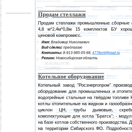
Продам стеллажи
Продам стеллажи промышленные сборные (3
4,8 м*2,4м*0,8м 15 комплектов БУ хоро
ценовой компромисс.
Имя:
Владимир Николаевич
Вид сделки:
предлагаю
Контакты:
8-913-985-05-68,
477ferrit@mail.ru
Регион:
Новосибирская область
18.03.2012 07:36
Котельное оборудование
Котельный завод "Росэнергопром" производ
оборудование для промышленных и отопите
водогрейные стальные на твёрдом топливе 
котлы отопительные на жидком и газообразн
циклон ЦН, трубы дымовые, скребк
комплектующие для котла "Братск"; - моду
на базе котлов собственного производства. 
на территории Сибирского ФО. Подробност