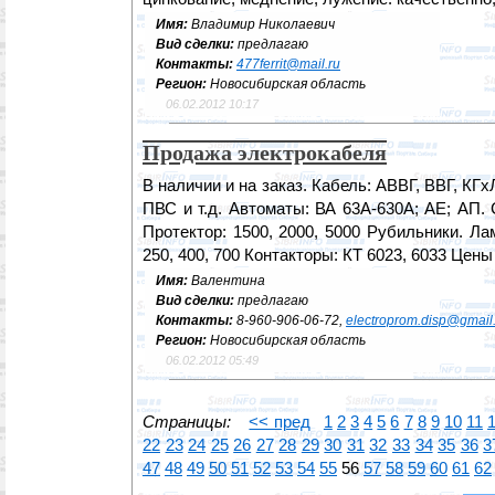
Имя:
Владимир Николаевич
Вид сделки:
предлагаю
Контакты:
477ferrit@mail.ru
Регион:
Новосибирская область
06.02.2012 10:17
Продажа электрокабеля
В наличии и на заказ. Кабель: АВВГ, ВВГ, КГхЛ
ПВС и т.д. Автоматы: ВА 63А-630А; АЕ; АП. 
Протектор: 1500, 2000, 5000 Рубильники. Л
250, 400, 700 Контакторы: КТ 6023, 6033 Цены
Имя:
Валентина
Вид сделки:
предлагаю
Контакты:
8-960-906-06-72,
electroprom.disp@gmail
Регион:
Новосибирская область
06.02.2012 05:49
Страницы:
<< пред
1
2
3
4
5
6
7
8
9
10
11
22
23
24
25
26
27
28
29
30
31
32
33
34
35
36
3
47
48
49
50
51
52
53
54
55
56
57
58
59
60
61
62