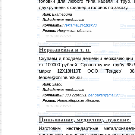
головки для любого типа кабеля и труб. 
двухручьевых фильер и головок по заказу.
Имя:
Екатерина
Вид сделки:
предлагаю
Контакты:
reklama1@czksk.ru
Регион:
Иркутская область
12.02.2012 05:53
Нержавейка и т. п.
Скупаем и продаём дешёвый нержавеющий и
от 100000 рублей. Срочно купим трубу 68х8
марки 12Х18Н10Т. ООО "Тендер". 383
tender@online.nsk.su
Имя:
Завод
Вид сделки:
предлагаю
Контакты:
383 2200591,
benbakan@mail.ru
Регион:
Новосибирская область
10.02.2012 19:53
Цинкование, меднение, лужение.
Изготовим нестандартные металлоиздел
цинкование, меднение, лужение: качественно,