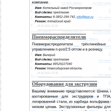
компании
Имя:
Котельный завод Росэнергопром
Вид сделки:
предлагаю
Контакты:
8-3852-299-742,
info@kvzr.ru
Регион:
Алтайский край
25.02.2012 11:34
Пневмораспределители
Пневмораспределители трёхлинейные
управлением п-рэз/2.5 оптом и в розницу.
Имя:
Валерий
Вид сделки:
предлагаю
Контакты:
89529227040
Регион:
Новосибирская область
24.02.2012 23:30
Оборудование для экструзии
Вашему вниманию представляются: Шнеки,
азотированные для экструдеров и ТП
легированной стали, из карбида вольфрама
низким ценам. Экструзионные фильеры для