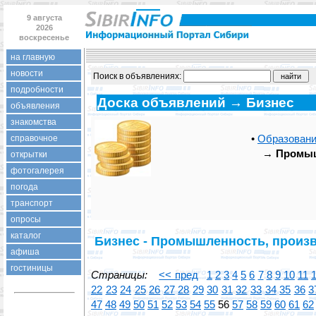
9 августа
2026
воскресенье
на главную
новости
Поиск в объявлениях:
подробности
Доска объявлений → Бизнес
объявления
знакомства
•
Образовани
справочное
→
Промыш
открытки
фотогалерея
погода
транспорт
опросы
каталог
Бизнес - Промышленность, произ
афиша
гостиницы
Страницы:
<< пред
1
2
3
4
5
6
7
8
9
10
11
22
23
24
25
26
27
28
29
30
31
32
33
34
35
36
3
47
48
49
50
51
52
53
54
55
56
57
58
59
60
61
62