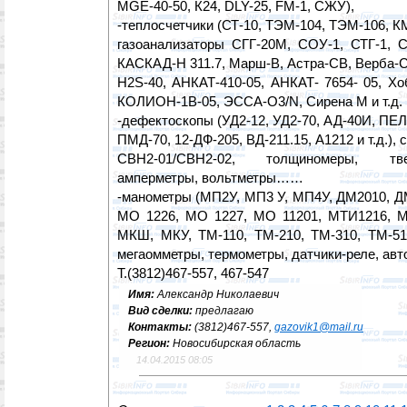
MGE-40-50, К24, DLY-25, FM-1, СЖУ),
-теплосчетчики (СТ-10, ТЭМ-104, ТЭМ-106, КМ
газоанализаторы CГГ-20М, СОУ-1, СТГ-1, С
КАСКАД-Н 311.7, Марш-В, Астра-СВ, Верба-С
H2S-40, АНКАТ-410-05, АНКАТ- 7654- 05, Х
КОЛИОН-1В-05, ЭССА-О3/N, Сирена М и т.д.
-дефектоскопы (УД2-12, УД2-70, АД-40И, П
ПМД-70, 12-ДФ-205, ВД-211.15, А1212 и т.д.),
СВН2-01/СВН2-02, толщиномеры, тве
амперметры, вольтметры……
-манометры (МП2У, МП3 У, МП4У, ДМ2010, 
МО 1226, МО 1227, МО 11201, МТИ1216, М
МКШ, МКУ, ТМ-110, ТМ-210, ТМ-310, ТМ-510
мегаомметры, термометры, датчики-реле, авто
Т.(3812)467-557, 467-547
Имя:
Александр Николаевич
Вид сделки:
предлагаю
Контакты:
(3812)467-557,
gazovik1@mail.ru
Регион:
Новосибирская область
14.04.2015 08:05