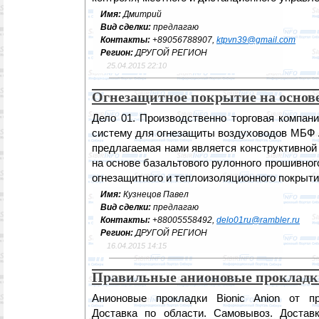
Имя:
Дмитрий
Вид сделки:
предлагаю
Контакты:
+89056788907,
ktpvn39@gmail.com
Регион:
ДРУГОЙ РЕГИОН
25.04.2015 22:10
Огнезащитное покрытие на основе
Дело 01. Производственно торговая компан
систему для огнезащиты воздуховодов МБФ 
предлагаемая нами является конструктивной
на основе базальтового рулонного прошивног
огнезащитного и теплоизоляционного покрыти
Имя:
Кузнецов Павел
Вид сделки:
предлагаю
Контакты:
+88005558492,
delo01ru@rambler.ru
Регион:
ДРУГОЙ РЕГИОН
16.04.2015 14:15
Правильные анионовые прокладк
Анионовые прокладки Bionic Anion от пр
Доставка по области. Самовывоз. Достав