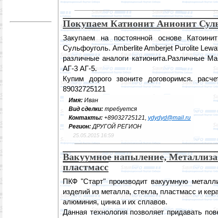
Покупаем Катионит Анионит Сул
Закупаем на постоянной основе Катоинит 
Сульфоуголь. Amberlite Amberjet Purolite Lewat
различные аналоги катионита.Различные М
АГ-3 АГ-5.
Купим дорого звоните договоримся. расче
89032725121
Имя:
Иван
Вид сделки:
требуется
Контакты:
+89032725121,
ydydyd@mail.ru
Регион:
ДРУГОЙ РЕГИОН
25.05.2015 16:59
Вакуумное напыление, Металлиза
пластмасс
ПКФ "Старт" производит вакуумную металл
изделий из металла, стекла, пластмасс и ке
алюминия, цинка и их сплавов.
Данная технология позволяет придавать пов