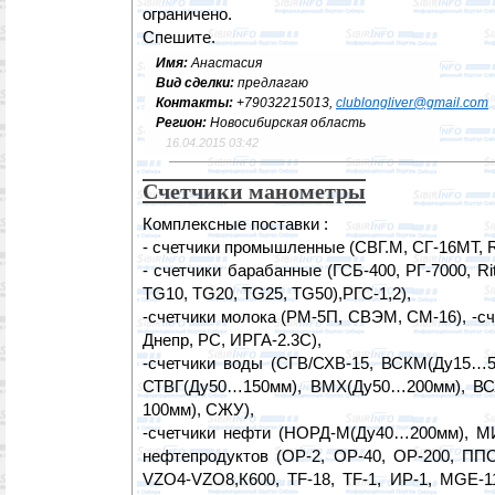
ограничено.
Спешите.
Имя:
Анастасия
Вид сделки:
предлагаю
Контакты:
+79032215013,
clublongliver@gmail.com
Регион:
Новосибирская область
16.04.2015 03:42
Счетчики манометры
Комплексные поставки :
- cчетчики промышленные (СВГ.М, СГ-16МТ, 
- счетчики барабанные (ГСБ-400, РГ-7000, Ri
TG10, TG20, TG25, TG50),РГС-1,2),
-счетчики молока (РМ-5П, СВЭМ, СМ-16), -сч
Днепр, РС, ИРГА-2.3С),
-счетчики воды (СГВ/СХВ-15, ВСКМ(Ду15…
СТВГ(Ду50…150мм), ВМХ(Ду50…200мм), В
100мм), СЖУ),
-счетчики нефти (НОРД-М(Ду40…200мм), М
нефтепродуктов (ОР-2, ОР-40, ОР-200, ППО
VZO4-VZO8,К600, TF-18, TF-1, ИР-1, MGE-11