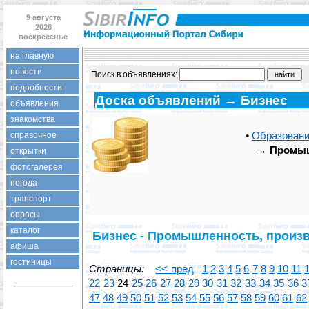
9 августа
2026
воскресенье
на главную
новости
Поиск в объявлениях:
подробности
Доска объявлений → Бизнес
объявления
знакомства
•
Образовани
справочное
→
Промыш
открытки
фотогалерея
погода
транспорт
опросы
каталог
Бизнес - Промышленность, произ
афиша
гостиницы
Страницы:
<< пред
1
2
3
4
5
6
7
8
9
10
11
22
23
24
25
26
27
28
29
30
31
32
33
34
35
36
3
47
48
49
50
51
52
53
54
55
56
57
58
59
60
61
62