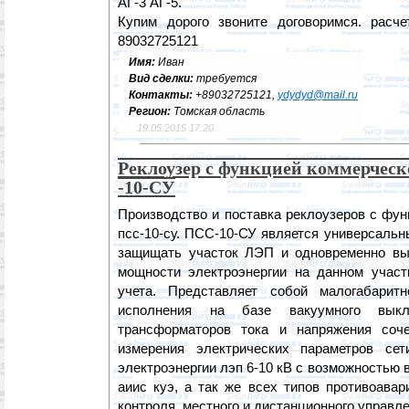
АГ-3 АГ-5.
Купим дорого звоните договоримся. расче
89032725121
Имя:
Иван
Вид сделки:
требуется
Контакты:
+89032725121,
ydydyd@mail.ru
Регион:
Томская область
19.05.2015 17:20
Реклоузер с функцией коммерческо
-10-СУ
Производство и поставка реклоузеров с фун
псс-10-су. ПСС-10-СУ является универсаль
защищать участок ЛЭП и одновременно вы
мощности электроэнергии на данном участ
учета. Представляет собой малогабаритн
исполнения на базе вакуумного выклю
трансформаторов тока и напряжения со
измерения электрических параметров сет
электроэнергии лэп 6-10 кВ с возможностью 
аиис куэ, а так же всех типов противоавар
контроля, местного и дистанционного управле