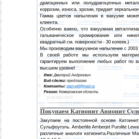
драгоценных или полудрагоценных метал
коррозии, износа, эрозии, придает зеркально
Гамма цветов напыления в вакууме може
клиента.
Особенно важно, что вакуумная металлиза
гальваническое хромирование или нике
квадратный см. поверхности - 30 копеек.)
Мы производим вакуумное напыление с 2003 
В своей работе мы используем матери
гарантируем выполнение любых работ по в
высшем уровне!
Имя:
Дмитрий Андреевич
Вид сделки:
предлагаю
Контакты:
start-pkf@mail.ru
Регион:
Кемеровская область
22.05.2015 19:37
Покупаем Катионит Анионит Сул
Закупаем на постоянной основе Катоинит 
Сульфоуголь. Amberlite Amberjet Purolite Lewat
различные аналоги катионита.Различные М