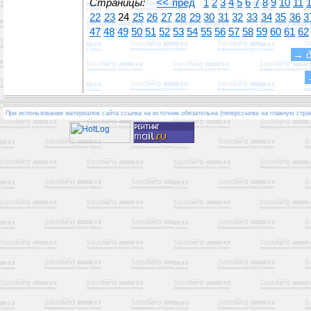
Страницы:
<< пред
1
2
3
4
5
6
7
8
9
10
11
22
23
24
25
26
27
28
29
30
31
32
33
34
35
36
3
47
48
49
50
51
52
53
54
55
56
57
58
59
60
61
62
→
При использовании материалов сайта ссылка на источник обязательна (гиперссылка на главную стра