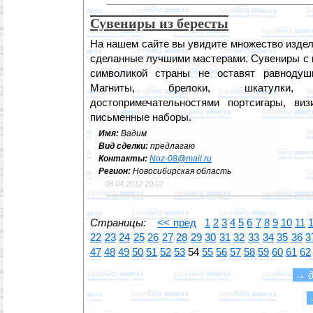
Сувениры из бересты
На нашем сайте вы увидите множество издел
сделанные лучшими мастерами. Сувениры с 
символикой страны не оставят равнодуш
Магниты, брелоки, шкатулки,
достопримечательностями портсигары, виз
письменные наборы.
Имя:
Вадим
Вид сделки:
предлагаю
Контакты:
Noz-08@mail.ru
Регион:
Новосибирская область
08.04.2012 20:02
Страницы:
<< пред
1
2
3
4
5
6
7
8
9
10
11
22
23
24
25
26
27
28
29
30
31
32
33
34
35
36
3
47
48
49
50
51
52
53
54
55
56
57
58
59
60
61
62
→