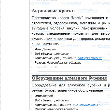
Акриловые краски
Производство красок “Nartix” приглашает к
строителей, отделочников, магазины и ры
выгодные условия закупки лакокрасочных м
краски, специальные покрытия для высок
эмали, лаки и пропитки для дерева, декор-па
клеи, герметики.
Имя:
Дмитрий
Вид сделки:
предлагаю
Контакты:
8(903) 789-09-07,
nartix@rambler.ru
Регион:
Новосибирская область
26.04.2012 21:45
Оборудование алмазного бурения
Оборудование для алмазного бурения и ре
ремонт буров, гарантийное обслуживание
Имя:
андрей
Вид сделки:
предлагаю
Контакты:
89134618146,
gaz-stroy@yandex.ru
Регион:
Кемеровская область