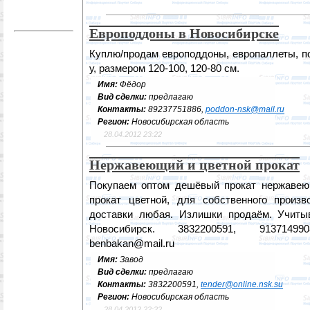
Европоддоны в Новосибирске
Куплю/продам европоддоны, европаллеты, п
у, размером 120-100, 120-80 см.
Имя:
Фёдор
Вид сделки:
предлагаю
Контакты:
89237751886,
poddon-nsk@mail.ru
Регион:
Новосибирская область
28.04.2012 23:22
Нержавеющий и цветной прокат
Покупаем оптом дешёвый прокат нержавею
прокат цветной, для собственного произ
доставки любая. Излишки продаём. Учиты
Новосибирск. 3832200591, 9137149908,
benbakan@mail.ru
Имя:
Завод
Вид сделки:
предлагаю
Контакты:
3832200591,
tender@online.nsk.su
Регион:
Новосибирская область
28.04.2012 22:22