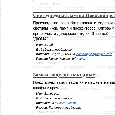
22.04.2012 07:36
Светодиодные лампы Новосибирс
Производство, разработка новых и модерни
светильников, ламп и прожекторов. Оптовым
программы и дилерские скидки. Энергосбер
"ДЮМА"
Имя:
Юрий
Вид сделки:
предлагаю
Контакты:
(383)3324134,
company@npodyma.com
Регион:
Новосибирская область
15.04.2012 03:46
Замки защелки накидные
Предлагаем замки защелки накидные на ящи
шкафы и прочее.
Имя:
Владимир
Вид сделки:
предлагаю
Контакты:
mail@riplast.ru
Регион:
Кемеровская область
14.04.2012 23:37