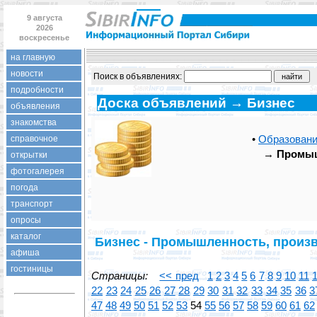
9 августа
2026
воскресенье
на главную
новости
Поиск в объявлениях:
подробности
Доска объявлений → Бизнес
объявления
знакомства
•
Образовани
справочное
→
Промыш
открытки
фотогалерея
погода
транспорт
опросы
каталог
Бизнес - Промышленность, произ
афиша
гостиницы
Страницы:
<< пред
1
2
3
4
5
6
7
8
9
10
11
22
23
24
25
26
27
28
29
30
31
32
33
34
35
36
3
47
48
49
50
51
52
53
54
55
56
57
58
59
60
61
62