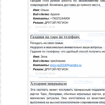
Продам стол ручной работы по эксклюзивному зака
повреждений. Возможна доставка до нужного места.
Имя:
Ольга
Вид сделки:
другое
Контакты:
+79025164906
Регион:
ДРУГОЙ РЕГИОН
04.04.2017 03:28
Гадания на таро по телефону.
Погадать на свою семью.
Недорого и максимально внимательно ваши вопросы.
Гадание по телефону -это удобный способ получить 
Имя:
Элла
Вид сделки:
предлагаю
Контакты:
pros.ya2018@yandex.ru
Регион:
ДРУГОЙ РЕГИОН
31.03.2017 08:24
Алтарное покрывало
Эта скатерть может послужить прекрасным подарком 
картах Таро, Ленорман, обычных игральных картах, р
магических ритуалах. Она изготовлена из качеств
выполнена на высокотехнологичном современном обо