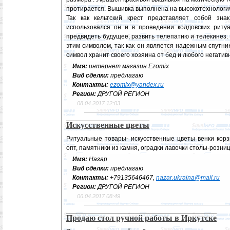
протирается. Вышивка выполнена на высокотехнолог
Так как кельтский крест представляет собой зн
использовался он и в проведении колдовских риту
предвидеть будущее, развить телепатию и телекинез.
этим символом, так как он является надежным спутни
символ хранит своего хозяина от бед и любого негатив
Имя:
интернет магазин Ezomix
Вид сделки:
предлагаю
Контакты:
ezomix@yandex.ru
Регион:
ДРУГОЙ РЕГИОН
08.04.2017 12:03
Искусственные цветы
Ритуальные товары- искусственные цветы венки корз
опт, памятники из камня, оградки лавочки столы-розниц
Имя:
Назар
Вид сделки:
предлагаю
Контакты:
+79135646467,
nazar.ukraina@mail.ru
Регион:
ДРУГОЙ РЕГИОН
06.04.2017 08:49
Продаю стол ручной работы в Иркутске