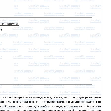
ента время
мя
ет послужить прекрасным подарком для всех, кто практикует различные
ан, обычных игральных картах, рунах, камнях и других оракулах. Его
лах. Отлично подходит для любой колоды, в том числе и большого
му. Изготовлен из качественного бархата , который не сминается и не