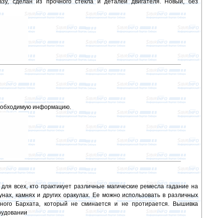
зу, сделан из прочного стекла и деталей двигателя. Новый, без
необходимую информацию.
для всех, кто практикует различные магические ремесла гадание на
унах, камнях и других оракулах. Ее можно использовать в различных
енного Бархата, который не сминается и не протирается. Вышивка
рудовании