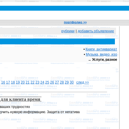
портфолио >>
рубрики
|
добавить объявление
•
Книги, антиквариат
•
Музыка, видео, изо
→
Услуги, разное
5
16
17
18
19
20
21
22
23
24
25
26
27
28
29
30
след >>
е для клиента время
 ваших трудностях
лучить нужную информацию. Защита от негатива