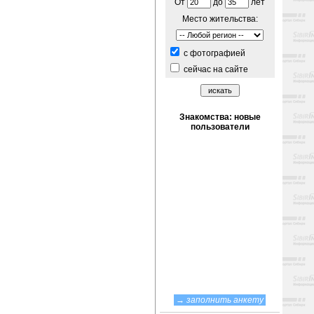
От
до
лет
Место жительства:
c фотографией
сейчас на сайте
→
заполнить анкету