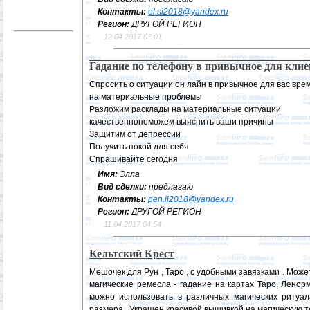
Контакты:
el.si2018@yandex.ru
Регион:
ДРУГОЙ РЕГИОН
12.04.2017 07:01
Гадание по телефону в привычное для кли
Спросить о ситуации он лайн в привычное для вас вре
на материальные проблемы
Разложим расклады на материальные ситуации
качественнопоможем выяснить ваши причины
Защитим от депрессии
Получить покой для себя
Спрашивайте сегодня
Имя:
Элла
Вид сделки:
предлагаю
Контакты:
pen.li2018@yandex.ru
Регион:
ДРУГОЙ РЕГИОН
11.04.2017 04:54
Кельтский Крест
Мешочек для Рун , Таро , с удобными завязками . Мож
магические ремесла - гадание на картах Таро, Ленорм
можно использовать в различных магических ритуа
размера . Украшен красивой вышивкой на магическую те