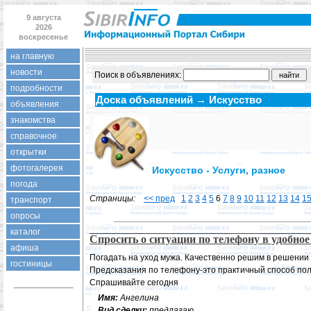
9 августа
2026
воскресенье
на главную
новости
Поиск в объявлениях:
подробности
Доска объявлений → Искусство
объявления
знакомства
справочное
открытки
фотогалерея
Искусство - Услуги, разное
погода
Страницы:
<< пред
1
2
3
4
5
6
7
8
9
10
11
12
13
14
1
транспорт
опросы
каталог
Спросить о ситуации по телефону в удобно
афиша
Погадать на уход мужа. Качественно решим в решении
гостиницы
Предсказания по телефону-это практичный способ по
Спрашивайте сегодня
Имя:
Ангелина
Вид сделки:
предлагаю