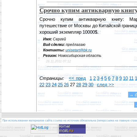
Срочно купим антикварную книг
Срочно купим антикварную книгу: Ма
путешествие от Москвы до Китайской границ
хороший экземпляр 10000$.
Имя:
Сергей
Вид сделки:
предлагаю
Контакты:
unisetart@bk.ru
Регион:
Новосибирская область
26.11.2011 07:12
Страницы:
<< пред
1
2
3
4
5
6
7
8
9
10
11
22
23
24
25
26
27
28
29
30
след >>
→
При использовании материалов сайта ссылка на источник обязательна (гиперссылка на главную стра