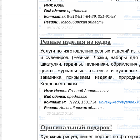
Имя:
Юрий
Вид сделки:
предлагаю
Контакты:
8-913-914-64-29, 351-91-98
Регион:
Новосибирская область
08.04.2012 15:02
Резные изделия из кедра
Услуги по изготовлению резных изделий из 
и сувениров. (Резные: Ложки, наборы для 
шкатулки, гардины, наличники, обрамления 
цветы, журнальные, гостевые и кухонные
заказчика покрываем изделия, природн
Кедровым лаком.
Имя:
Иванов Евгений Анатольевич
Вид сделки:
предлагаю
Контакты:
+7(923) 1501734,
sibirskij-kedr@yandex.r
Регион:
Новосибирская область
25.02.2012 04:20
Оригинальный подарок!
Художник рисует, пишет портрет по фотограф