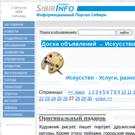
7 августа
2026
пятница
на главную
новости
Поиск в объявлениях:
подробности
Доска объявлений → Искусств
объявления
знакомства
справочное
открытки
фотогалерея
Искусство - Услуги, разн
погода
транспорт
Страницы:
<< пред
1
2
3
4
5
6
7
8
9
10
11
опросы
22
23
24
25
26
27
28
29
30
след >>
каталог
афиша
гостиницы
Оригинальный подарок
Художник рисует, пишет портрет, дружеск
натуры. Кроме этого: пейзажи, городские вид