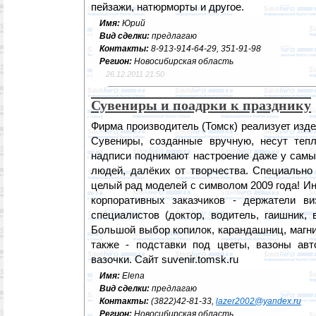
пейзажи, натюрморты и другое.
Имя:
Юрий
Вид сделки:
предлагаю
Контакты:
8-913-914-64-29, 351-91-98
Регион:
Новосибирская область
26.12.2011 21:50
Сувениры и поадрки к празднику
Фирма производитель (Томск) реализует изде
Сувениры, созданные вручную, несут теп
надписи поднимают настроение даже у самы
людей, далёких от творчества. Специально
целый рад моделей с символом 2009 года! И
корпоративных заказчиков - держатели ви
специалистов (доктор, водитель, гаишник, 
Большой выбор копилок, карандашниц, магни
также - подставки под цветы, вазоны авт
вазочки. Сайт suvenir.tomsk.ru
Имя:
Elena
Вид сделки:
предлагаю
Контакты:
(3822)42-81-33,
lazer2002@yandex.ru
Регион:
Новосибирская область