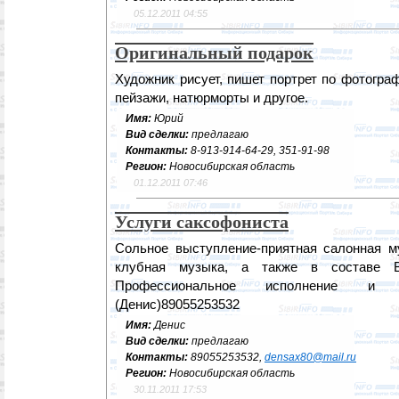
05.12.2011 04:55
Оригинальный подарок
Художник рисует, пишет портрет по фотограф
пейзажи, натюрморты и другое.
Имя:
Юрий
Вид сделки:
предлагаю
Контакты:
8-913-914-64-29, 351-91-98
Регион:
Новосибирская область
01.12.2011 07:46
Услуги саксофониста
Сольное выступление-приятная салонная му
клубная музыка, а также в составе В
Профессиональное исполнение и п
(Денис)89055253532
Имя:
Денис
Вид сделки:
предлагаю
Контакты:
89055253532,
densax80@mail.ru
Регион:
Новосибирская область
30.11.2011 17:53