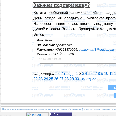
Зажжем под гармошку?
Хотите необычный запоминающийся праздни
День рождения, свадьбу? Пригласите профе
Напоетесь, напляшетесь вдоволь под нашу в
душой и телом. Звоните, бронируйте услугу з
Вятка
Имя:
Лёха
Вид сделки:
предлагаю
Контакты:
+79123370996,
garmonist43@gmail.com
Регион:
ДРУГОЙ РЕГИОН
01.10.2017 13:28
Страницы:
<< пред
1
2
3
4
5
6
7
8
9
10
11
22
23
24
25
26
27
28
29
30
след >>
→
При использовании материалов сайта ссылка на источник обязательна (гиперссылка на главную стра