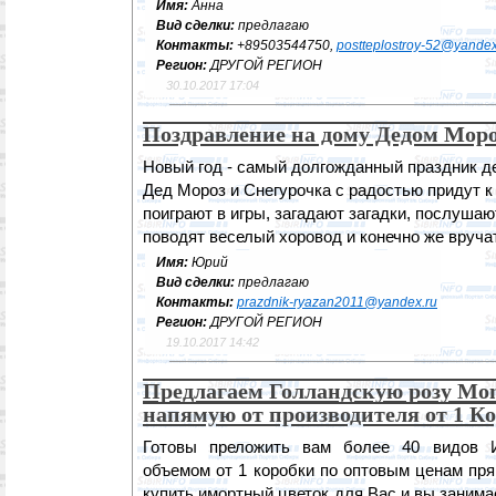
Имя:
Анна
Вид сделки:
предлагаю
Контакты:
+89503544750,
postteplostroy-52@yandex
Регион:
ДРУГОЙ РЕГИОН
30.10.2017 17:04
Поздравление на дому Дедом Мор
Новый год - самый долгожданный праздник де
Дед Мороз и Снегурочка с радостью придут к 
поиграют в игры, загадают загадки, послушаю
поводят веселый хоровод и конечно же вручат
Имя:
Юрий
Вид сделки:
предлагаю
Контакты:
prazdnik-ryazan2011@yandex.ru
Регион:
ДРУГОЙ РЕГИОН
19.10.2017 14:42
Предлагаем Голландскую розу Mo
напямую от производителя от 1 К
Готовы преложить вам более 40 видов
объемом от 1 коробки по оптовым ценам пря
купить имортный цветок для Вас и вы занимае