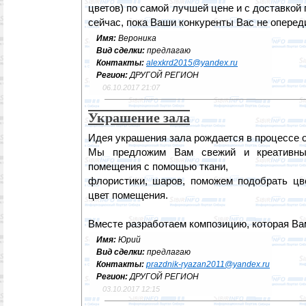
цветов) по самой лучшей цене и с доставкой 
сейчас, пока Ваши конкуренты Вас не оперед
Имя:
Вероника
Вид сделки:
предлагаю
Контакты:
alexkrd2015@yandex.ru
Регион:
ДРУГОЙ РЕГИОН
06.10.2017 21:07
Украшение зала
Идея украшения зала рождается в процессе 
Мы предложим Вам свежий и креативны
помещения с помощью ткани,
флористики, шаров, поможем подобрать цв
цвет помещения.
Вместе разработаем композицию, которая Ва
Имя:
Юрий
Вид сделки:
предлагаю
Контакты:
prazdnik-ryazan2011@yandex.ru
Регион:
ДРУГОЙ РЕГИОН
03.10.2017 12:15