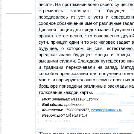
писать. На протяжении всего своего существ
стремилось заглянуть в будущее. И
передавалось из уст в уста и совершенн
сходное обозначение имеют различные гада
Древней Греции для предсказания будущего
оракул. естественно, это совершенно друго
сути, принцип один и то же: человек задает 
будущее, о котором он сам, естественно
предсказывали будущее жрецы и жрицы,
высшими силами. Благодаря путешественник
и традиции перекочевали на запад. Мето
способов предсказания для получения ответ
много, и варьируются они от самых простых 
брошюре приведены различные расклады кар
толкование каждой карты.
Имя:
интернет магазин Ezomix
Вид сделки:
предлагаю
Контакты:
+79002846877,
ezomix@yandex.ru
Регион:
ДРУГОЙ РЕГИОН
09.11.2017 21:53