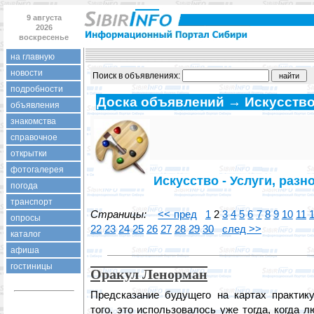
9 августа
2026
воскресенье
на главную
новости
Поиск в объявлениях:
подробности
Доска объявлений → Искусств
объявления
знакомства
справочное
открытки
фотогалерея
Искусство - Услуги, разн
погода
транспорт
Страницы:
<< пред
1
2
3
4
5
6
7
8
9
10
11
опросы
22
23
24
25
26
27
28
29
30
след >>
каталог
афиша
гостиницы
Оракул Ленорман
Предсказание будущего на картах практику
того, это использовалось уже тогда, когда 