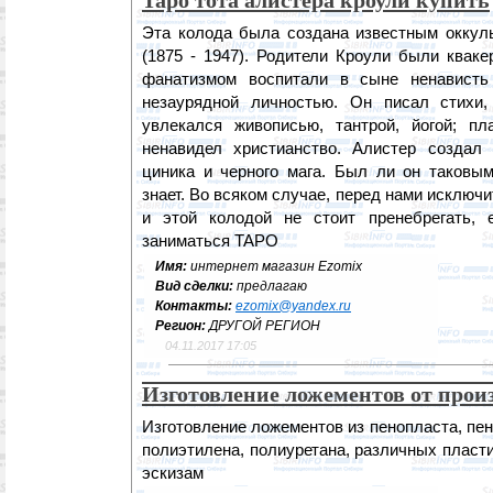
Таро тота алистера кроули купить
Эта колода была создана известным оккул
(1875 - 1947). Родители Кроули были квак
фанатизмом воспитали в сыне ненависть
незаурядной личностью. Он писал стихи,
увлекался живописью, тантрой, йогой; п
ненавидел христианство. Алистер создал
циника и черного мага. Был ли он таковым
знает. Во всяком случае, перед нами исключ
и этой колодой не стоит пренебрегать,
заниматься ТАРО
Имя:
интернет магазин Ezomix
Вид сделки:
предлагаю
Контакты:
ezomix@yandex.ru
Регион:
ДРУГОЙ РЕГИОН
04.11.2017 17:05
Изготовление ложементов от прои
Изготовление ложементов из пенопласта, пе
полиэтилена, полиуретана, различных пласт
эскизам