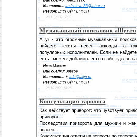
Вид сделки:
предлагаю
Контакты:
ira.izotova.83@inbox.ru
Регион:
ДРУГОЙ РЕГИОН
23.11.2020 17:20
Музыкальный поисковик alllyr.ru
Alllyr - это огромный музыкальный поиско
найдете тексты песен, аккорды, а та
популярных исполнителей. Если не найдете
есть - можете добавить его на сайт, сделав н
Имя:
Максим
Вид сделки:
другое
Контакты:
+,
info@alllyr.ru
Регион:
ДРУГОЙ РЕГИОН
28.10.2020 13:28
Консультация таролога
Как действует приворот: что чувствует при
приворот.
Последствия приворота для мужчин и жен
опасен...
Консультация ответы на вопросы по телефон