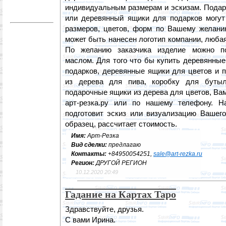
индивидуальным размерам и эскизам. Подар
или деревянный ящики для подарков могу
размеров, цветов, форм по Вашему желанию
может быть нанесен логотип компании, любая
По желанию заказчика изделие можно по
маслом. Для того что бы купить деревянные
подарков, деревянные ящики для цветов и 
из дерева для пива, коробку для буты
подарочные ящики из дерева для цветов, Ва
арт-резка.ру или по нашему телефону. Н
подготовит эскиз или визуализацию Вашего
образец, рассчитает стоимость.
Имя:
Арт-Резка
Вид сделки:
предлагаю
Контакты:
+84950054251,
sale@art-rezka.ru
Регион:
ДРУГОЙ РЕГИОН
10.12.2020 20:49
Гадание на Картах Таро
Здравствуйте, друзья.
С вами Ирина.