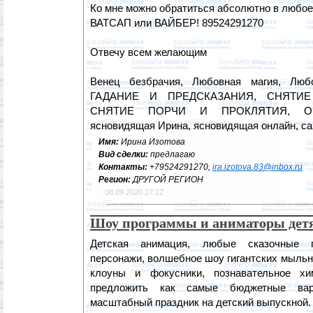
Ко мне можно обратиться абсолютно в любое
ВАТСАП или ВАЙБЕР! 89524291270
Отвечу всем желающим
Венец безбрачия, Любовная магия, Любо
ГАДАНИЕ И ПРЕДСКАЗАНИЯ, СНЯТИЕ
СНЯТИЕ ПОРЧИ И ПРОКЛЯТИЯ, О
ясновидящая Ирина, ясновидящая онлайн, с
Имя:
Ирина Изотова
Вид сделки:
предлагаю
Контакты:
+79524291270,
ira.izotova.83@inbox.ru
Регион:
ДРУГОЙ РЕГИОН
08.09.2020 17:12
Шоу программы и аниматоры дет
Детская анимация, любые сказочные г
персонажи, волшебное шоу гигантских мыльн
клоуны и фокусники, познавательное х
предложить как самые бюджетные ва
масштабный праздник на детский выпускной.