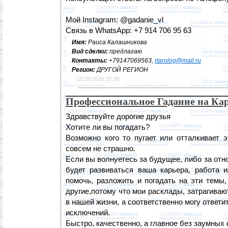
Мой Instagram: @gadanie_vl
Связь в WhatsApp: +7 914 706 95 63
Имя:
Раиса Калашникова
Вид сделки:
предлагаю
Контакты:
+79147069563,
rtarolog@mail.ru
Регион:
ДРУГОЙ РЕГИОН
22.09.2020 10:36
Профессиональное Гадание на Кар
Здравствуйте дорогие друзья
Хотите ли вы погадать?
Возможно кого то пугает или отталкивает э
совсем не страшно.
Если вы волнуетесь за будущее, либо за отно
будет развиваться ваша карьера, работа и
помочь, разложить и погадать на эти темы
другие,потому что мои расклады, затрагива
в нашей жизни, а соответственно могу ответи
исключений.
Быстро, качественно, а главное без заумных 