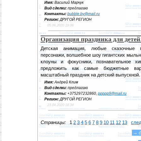
Имя:
Василий Марчук
Вид сделки:
предлагаю
Контакты:
bubble.by@mail.ru
Регион:
ДРУГОЙ РЕГИОН
05.06.2020 19:06
Организация праздника для детей
Детская анимация, любые сказочные г
персонажи, волшебное шоу гигантских мыльн
клоуны и фокусники, познавательное х
предложить как самые бюджетные ва
масштабный праздник на детский выпускной.
Имя:
Андрей Клим
Вид сделки:
предлагаю
Контакты:
+375297232860,
ppppp9@mail.ru
Регион:
ДРУГОЙ РЕГИОН
23.04.2020 18:34
Страницы:
1
2
3
4
5
6
7
8
9
10
11
12
13
след
→