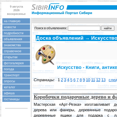
9 августа
2026
воскресенье
на главную
новости
Поиск в объявлениях:
подробности
Доска объявлений → Искусств
объявления
знакомства
справочное
открытки
фотогалерея
Искусство - Книги, антик
погода
транспорт
Страницы:
1
2
3
4
5
6
7
8
9
10
11
12
13
след
опросы
каталог
афиша
Коробочки подарочные дерево и ф
гостиницы
Мастерская «Арт-Резка» изготавливает д
дерева или фанеры, деревянные подаро
деревянные ящики для подарка с ла