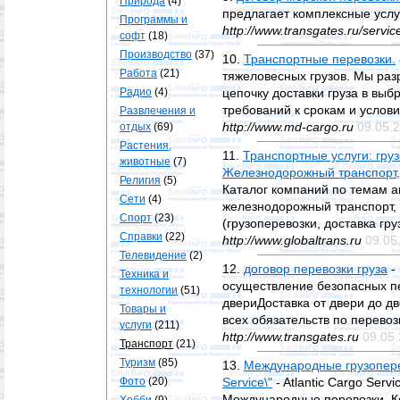
Природа
(4)
предлагает комплексные усл
Программы и
http://www.transgates.ru/servi
софт
(18)
Производство
(37)
10.
Транспортные перевозки.
Работа
(21)
тяжеловесных грузов. Мы раз
Радио
(4)
цепочку доставки груза в вы
требований к срокам и услови
Развлечения и
http://www.md-cargo.ru
09.05.
отдых
(69)
Растения,
11.
Транспортные услуги: груз
животные
(7)
Железнодорожный транспорт, 
Религия
(5)
Каталог компаний по темам ав
Сети
(4)
железнодорожный транспорт, 
Спорт
(23)
(грузоперевозки, доставка гру
Справки
(22)
http://www.globaltrans.ru
09.05
Телевидение
(2)
12.
договор перевозки груза
-
Техника и
осуществление безопасных пе
технологии
(51)
двериДоставка от двери до д
Товары и
всех обязательств по перево
услуги
(211)
http://www.transgates.ru
09.05
Транспорт
(21)
Туризм
(85)
13.
Международные грузопере
Фото
(20)
Service\"
- Atlantic Cargo Serv
Международные перевозки, К