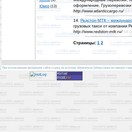
Хобби
(9)
оформление, Грузоперевозки 
Юмор
(13)
http://www.atlanticcargo.ru/
14.
14.
Редстон-МТК – междунаро
грузовых такси от компании 
http://www.redston-mtk.ru/
14.0
Страницы:
1
2
При использовании материалов сайта ссылка на источник обязательна (гиперссылка на главную стра