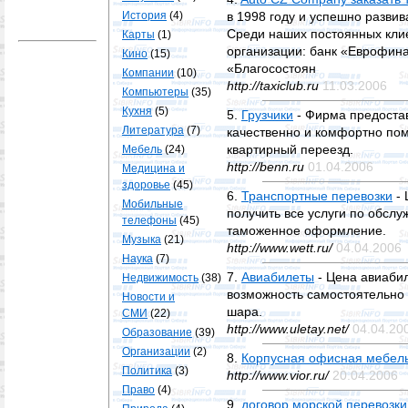
История
(4)
в 1998 году и успешно развив
Среди наших постоянных клие
Карты
(1)
организации: банк «Еврофин
Кино
(15)
«Благосостоян
Компании
(10)
http://taxiclub.ru
11.03.2006
Компьютеры
(35)
Кухня
(5)
5.
Грузчики
- Фирма предостав
Литература
(7)
качественно и комфортно пом
квартирный переезд.
Мебель
(24)
http://benn.ru
01.04.2006
Медицина и
здоровье
(45)
6.
Транспортные перевозки
- 
Мобильные
получить все услуги по обслу
телефоны
(45)
таможенное оформление.
Музыка
(21)
http://www.wett.ru/
04.04.2006
Наука
(7)
7.
Авиабилеты
- Цена авиабил
Недвижимость
(38)
возможность самостоятельно 
Новости и
шара.
СМИ
(22)
http://www.uletay.net/
04.04.20
Образование
(39)
Организации
(2)
8.
Корпусная офисная мебел
Политика
(3)
http://www.vior.ru/
20.04.2006
Право
(4)
9.
договор морской перевозки