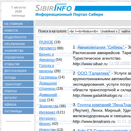
7 августа
2026
пятница
на главную
новости
Поиск в каталогe:
подробности
РАЗНОЕ
(19)
объявления
1.
Авиакомпания "Сибирь"
- 
Авто/мото
(88)
знакомства
Расписание авиарейсов. Тари
Бизнес и
справочное
Туристическое агентство.
финансы
(54)
http://www.sibair.ru
13.08.2005
открытки
Города и
фотогалерея
регионы
(26)
2.
ООО "Галактика"
- Услуги 
Гостиницы
(14)
погода
крупнотоннажными автомобил
Домашние
экспедирования, услуги погру
транспорт
страницы
(19)
области транспортной и склад
опросы
Домашний
http://www.galaktikalogo.ru
23.
каталог
очаг
(14)
афиша
3.
Группа компаний "ЛенаТра
Знакомства
(36)
(Якутия), Ленск, Мирный, Уда
гостиницы
Интернет
(121)
железнодорожным и смешены
Интернет-
http://www.lenatrans.ru
30.01.
бизнес
(42)
Искусство
(13)
4.
Auto CZ Company заказать 