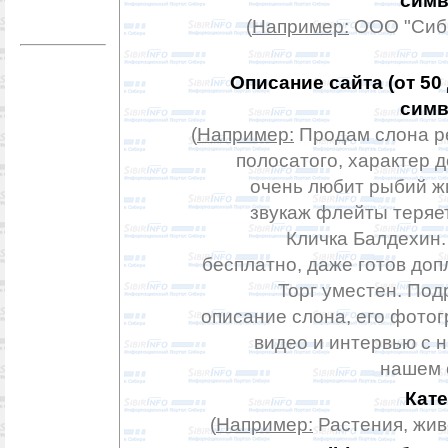
симв
(
Например:
ООО "Сиб
Описание сайта (от 50
симв
(
Например:
Продам слона ре
полосатого, характер 
очень любит рыбий ж
звукаж флейты теряе
Кличка Балдехин
бесплатно, даже готов доп
Торг уместен. По
описание слона, его фото
видео и интервью с н
нашем 
Кате
(
Например:
Растения, жив