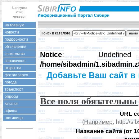
6 августа
2026
четверг
на главную
новости
Поиск в каталогe:
подробности
объявления
Notice
: Undefin
знакомства
справочное
/home/sibadmin/1.sibadmin.z
открытки
Добавьте Ваш сайт в 
фотогалерея
погода
транспорт
опросы
Все поля обязательны
каталог
афиша
URL с
гостиницы
(
Например:
http://sib
Название сайта (от 1