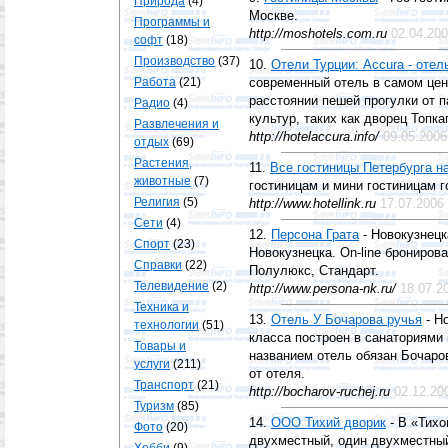
Природа
(4)
Москве.
Программы и
http://moshotels.com.ru
02.04.20
софт
(18)
Производство
(37)
10.
Отели Турции: Accura - отел
Работа
(21)
современный отель в самом цен
расстоянии пешей прогулки от п
Радио
(4)
культур, таких как дворец Топк
Развлечения и
http://hotelaccura.info/
09.05.2006
отдых
(69)
Растения,
11.
Все гостиницы Петербурга на 
животные
(7)
гостиницам и мини гостиницам г
Религия
(5)
http://www.hotellink.ru
17.07.2006
Сети
(4)
12.
Персона Грата
- Новокузнецк
Спорт
(23)
Новокузнецка. On-line брониров
Справки
(22)
Полулюкс, Стандарт.
Телевидение
(2)
http://www.persona-nk.ru/
18.07.2
Техника и
13.
Отель У Бочарова ручья
- Н
технологии
(51)
класса построен в санаториями
Товары и
названием отель обязан Бочаро
услуги
(211)
от отеля.
Транспорт
(21)
http://bocharov-ruchej.ru
02.12.20
Туризм
(85)
14.
OOO Тихий дворик
- В «Тихо
Фото
(20)
двухместный, один двухместный