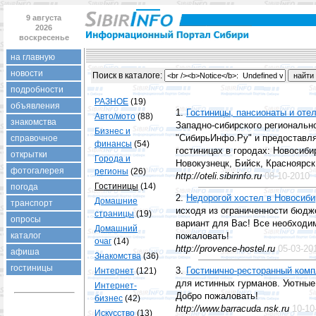
9 августа
2026
воскресенье
на главную
новости
Поиск в каталогe:
подробности
РАЗНОЕ
(19)
объявления
1.
Гостиницы, пансионаты и оте
Авто/мото
(88)
знакомства
Западно-сибирского региональн
Бизнес и
справочное
"СибирьИнфо.Ру" и предоставл
финансы
(54)
гостиницах в городах: Новосиби
открытки
Города и
Новокузнецк, Бийск, Красноярск
фотогалерея
регионы
(26)
http://oteli.sibirinfo.ru
08-10-2010
Гостиницы
(14)
погода
2.
Недорогой хостел в Новосиби
Домашние
транспорт
исходя из ограниченности бюдже
страницы
(19)
опросы
вариант для Вас! Все необходи
Домашний
каталог
пожаловать!
очаг
(14)
http://provence-hostel.ru
05-03-20
афиша
Знакомства
(36)
гостиницы
Интернет
(121)
3.
Гостинично-ресторанный комп
для истинных гурманов. Уютные 
Интернет-
Добро пожаловать!
бизнес
(42)
http://www.barracuda.nsk.ru
10-10
Искусство
(13)