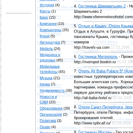
История
(4)
4.
Гостиница Шереметьево 2
- Н
Карты
(1)
Шереметьево 2
http://www.sheremetevohotel.com
Кино
(15)
Компании
(10)
5.
Отдых в Крыму. Отели Крыма
Компьютеры
(35)
Отдых в Алуште, в Гурзуфе. Пр
Кухня
(5)
пансионаты Крыма, гостиницы К
номеров
Литература
(7)
http://travels-ua.com
17.01.2006
Мебель
(24)
Медицина и
6.
Гостиница Метрополь
- Прожи
здоровье
(45)
http://metropol.bookin.ru
25.01.20
Мобильные
7.
Отель Ali Baba Palace 5* (Ал
телефоны
(45)
известных туроператорских ком
Музыка
(21)
Большая агентская сеть. Хорош
Наука
(7)
партнерами, команда профессио
Недвижимость
(38)
первую десятку рейтинга предп
Новости и
http://ali-baba-hotel.ru
01.04.2006
СМИ
(22)
8.
Отели Санкт-Петербурга, бро
Образование
(39)
Петербурге, отели Питера, инфо
Организации
(2)
бронирования отелей.
Политика
(3)
http://www.spbcall.ru/
01.04.2006
Право
(4)
9.
Гостиницы Москвы
- Гео гост