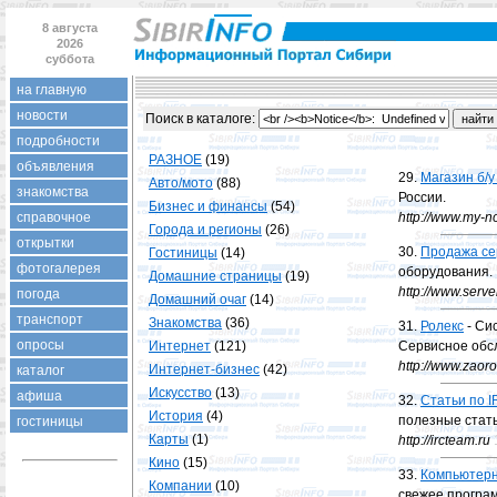
8 августа
2026
суббота
на главную
новости
Поиск в каталогe:
подробности
РАЗНОЕ
(19)
объявления
29.
Магазин б/у
Авто/мото
(88)
знакомства
России.
Бизнес и финансы
(54)
справочное
http://www.my-no
Города и регионы
(26)
открытки
30.
Продажа се
Гостиницы
(14)
фотогалерея
оборудования.
Домашние страницы
(19)
http://www.serve
погода
Домашний очаг
(14)
транспорт
Знакомства
(36)
31.
Ролекс
- Си
опросы
Интернет
(121)
Сервисное обс
http://www.zaoro
Интернет-бизнес
(42)
каталог
Искусство
(13)
афиша
32.
Cтатьи по I
История
(4)
полезные стать
гостиницы
Карты
(1)
http://ircteam.ru
Кино
(15)
33.
Компьютерн
Компании
(10)
свежее програ