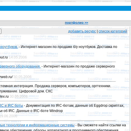
портфолио >>
добавить ресурс
|
список категорий
 ноутбуков.
- Интернет-магазин по продаже б/у ноутбуков. Доставка по
ut.ru
14.05.2006
рверного оборудования.
- Интернет-магазин по продаже серверного
rweb.ru/
30.05.2006
стемная интеграция. Продажа серверов, компьютеров, оргтехники.
луживание. Цифровой дом. СКС
lex.ru
30.05.2006
RC и IRC боты
- Документация по IRC-ботам, данные об Eggdrop скриптах,
и об IRC. Данные о IRC-боте Windrop
19.06.2006
ые технологии и информационные системы
- Вы сможете найти ссылки на
ммное обеспечение, обзоры аппаратного и программного обеспечения,