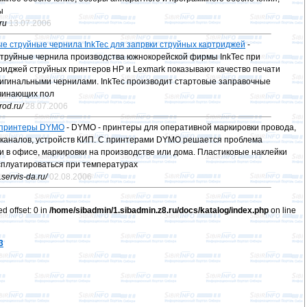
ы
.ru
13.07.2006
е струйные чернила InkTec для запрвки струйных картриджей
-
труйные чернила производства южнокорейской фирмы InkTec при
риджей струйных принтеров HP и Lexmark показывают качество печати
ригинальными чернилами. InkTec производит стартовые заправочные
чинающих пол
rod.ru/
28.07.2006
 принтеры DYMO
- DYMO - принтеры для оперативной маркировки провода,
ь-каналов, устройств КИП. С принтерами DYMO решается проблема
 в офисе, маркировки на производстве или дома. Пластиковые наклейки
сплуатироваться при температурах
servis-da.ru/
02.08.2006
d offset: 0 in
/home/sibadmin/1.sibadmin.z8.ru/docs/katalog/index.php
on line
3