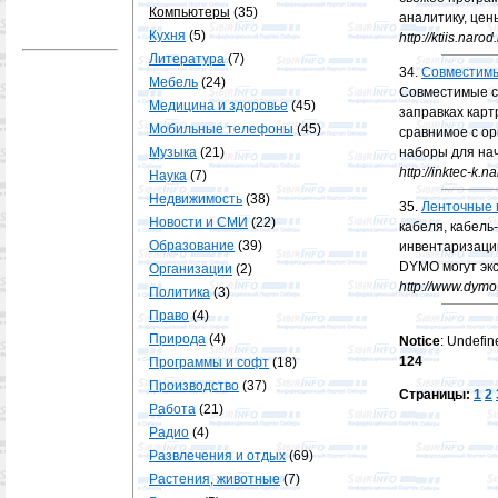
Компьютеры
(35)
аналитику, цен
Кухня
(5)
http://ktiis.narod
Литература
(7)
34.
Совместимы
Мебель
(24)
Совместимые с
Медицина и здоровье
(45)
заправках карт
Мобильные телефоны
(45)
сравнимое с о
Музыка
(21)
наборы для на
http://inktec-k.na
Наука
(7)
Недвижимость
(38)
35.
Ленточные
Новости и СМИ
(22)
кабеля, кабел
Образование
(39)
инвентаризации
DYMO могут эк
Организации
(2)
http://www.dymo.
Политика
(3)
Право
(4)
Природа
(4)
Notice
: Undefine
124
Программы и софт
(18)
Производство
(37)
Страницы:
1
2
Работа
(21)
Радио
(4)
Развлечения и отдых
(69)
Растения, животные
(7)