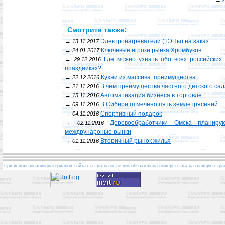
→
Смотрите также:
→
Электронагреватели (ТЭНы) на заказ
13.11.2017
→
Ключевые игроки рынка Хромбуков
24.01.2017
→
Где можно узнать обо всех российских
29.12.2016
праздниках?
→
Кухни из массива: преимущества
22.12.2016
→
В чём преимущества частного детского са
21.11.2016
→
Автоматизация бизнеса в торговле
15.11.2016
→
В Сибири отмечено пять землетрясений
09.11.2016
→
Спортивный подарок
04.11.2016
→
Деревообработчики Омска планир
02.11.2016
междрунароные рынки
→
Вторичный рынок жилья
01.11.2016
При использовании материалов сайта ссылка на источник обязательна (гиперссылка на главную стра