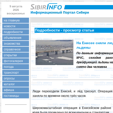
9 августа
2026
воскресенье
на главную
новости
Подробности - просмотр статьи
подробности
объявления
На Енисее сняли лю
знакомства
льдины
справочное
По данным информаци
открытки
МЧС, сегодня ра
фотогалерея
дрейфующей льдины на
погода
снято два человека
транспорт
опросы
каталог
афиша
Люди переходили Енисей, и лёд треснул. Операци
гостиницы
заняла по времени около трёх часов.
Широкомасштабная операция в Енисейском районе 
края была проведена по всем канонам и стандартам.