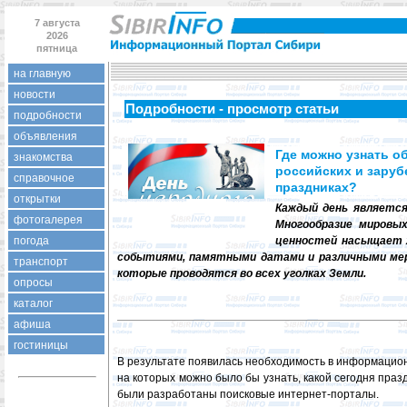
7 августа
2026
пятница
на главную
новости
Подробности - просмотр статьи
подробности
объявления
Где можно узнать о
знакомства
российских и зару
справочное
праздниках?
открытки
Каждый день является
фотогалерея
Многообразие мировы
погода
ценностей насыщает 
событиями, памятными датами и различными ме
транспорт
которые проводятся во всех уголках Земли.
опросы
каталог
афиша
гостиницы
В результате появилась необходимость в информацио
на которых можно было бы узнать, какой сегодня празд
были разработаны поисковые интернет-порталы.