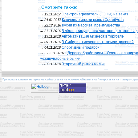
Смотрите также:
→
Электронагреватели (ТЭНы) на заказ
13.11.2017
→
Ключевые игроки рынка Хромбуков
24.01.2017
→
Кухни из массива: преимущества
22.12.2016
→
В чём преимущества частного детского са
21.11.2016
→
Автоматизация бизнеса в торговле
15.11.2016
→
В Сибири отмечено пять землетрясений
09.11.2016
→
Спортивный подарок
04.11.2016
→
Деревообработчики Омска планир
02.11.2016
междрунароные рынки
→
Вторичный рынок жилья
01.11.2016
При использовании материалов сайта ссылка на источник обязательна (гиперссылка на главную стра