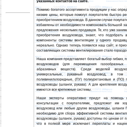
указанных контактов на сайте.
Помимо богатого ассортимента продукции у нас опре
низкие цены, которые помогут покупателю быстро ре
приобретением воздуховода. В данном случае покупа
избавлены от необходимости компоновать большой за
предложения нескольких продавцов. Те, кто уже зани
приобретения воздуховода, знают, что подобрать 
компоненты системы вентиляции у одного продавц
нереально. Однако теперь появился наш сайт, и при
составляющих системы вентилирования стало гораздо
Наша компания представляет богатый выбор гибких,
воздуховодов (для перемещения газообразных
абразивных веществ). Среди моделей воздухо
универсальные, рукавный воздуховод, в том 
поливинилхлоридные, (ПУ) полиуретановые и (ПО)
воздуховоды (шланги, рукава). А для крепления возд
имеются все крепежные системы.
Наши эксперты оперативно придут на помощь 
консультации с покупателями, предложат им хо
воздуховод или любые другие воздуховоды, шланги П
необходимо для сбора эффективной системы вентил
воздуховоды (шланги, рукава) доступны по ценам от 
что в полной мере исключает переплаты и наценк