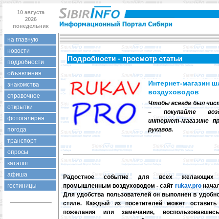
10 августа
2026
понедельник
на главную
новости
Подробности - просмотр статьи
подробности
объявления
Интернет-магазин ш
знакомства
воздуховодов
справочное
Чтобы всегда был чис
открытки
– покупайте воз
фотогалерея
интернет-магазине п
погода
рукавов.
транспорт
опросы
каталог
афиша
Радостное событие для всех желающих о
гостиницы
промышленным воздуховодом - сайт
rukav.pro
начал
Для удобства пользователей он выполнен в удобн
стиле. Каждый из посетителей может оставить
пожелания или замечания, воспользовавши