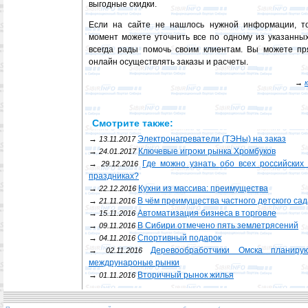
выгодные скидки.
Если на сайте не нашлось нужной информации, т
момент можете уточнить все по одному из указанн
всегда рады помочь своим клиентам. Вы можете п
онлайн осуществлять заказы и расчеты.
→
Смотрите также:
→
Электронагреватели (ТЭНы) на заказ
13.11.2017
→
Ключевые игроки рынка Хромбуков
24.01.2017
→
Где можно узнать обо всех российских
29.12.2016
праздниках?
→
Кухни из массива: преимущества
22.12.2016
→
В чём преимущества частного детского са
21.11.2016
→
Автоматизация бизнеса в торговле
15.11.2016
→
В Сибири отмечено пять землетрясений
09.11.2016
→
Спортивный подарок
04.11.2016
→
Деревообработчики Омска планир
02.11.2016
междрунароные рынки
→
Вторичный рынок жилья
01.11.2016