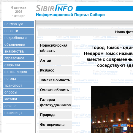
6 августа
2026
четверг
на главную
новости
Наша фот
подробности
объявления
Новосибирская
Город Томск - оди
область
знакомства
Недаром Томск назыв
справочное
вместе с современн
Алтай
соседствуют зд
открытки
Кузбасс
фотогалерея
погода
Томская область
транспорт
Омская область
опросы
каталог
Галереи
фотохудожников
афиша
гостиницы
Природа
Фотоприколы