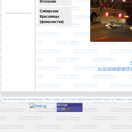
Иллюзии
Сибирские
Красавицы
(финалистки)
[1]
[2]
[3]
[4]
[5]
[6]
[7]
При использовании материалов сайта ссылка на источник обязательна (гиперссылка на главную стра