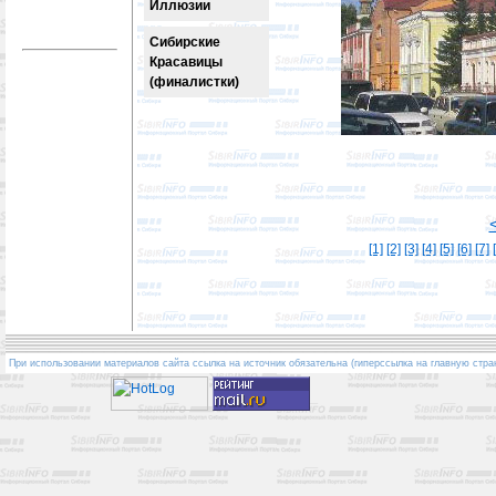
Иллюзии
Сибирские
Красавицы
(финалистки)
[1]
[2]
[3]
[4]
[5]
[6]
[7]
При использовании материалов сайта ссылка на источник обязательна (гиперссылка на главную стра