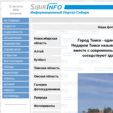
11 августа
2026
вторник
на главную
новости
Наша фот
подробности
объявления
Новосибирская
Город Томск - оди
область
знакомства
Недаром Томск назыв
справочное
вместе с современн
Алтай
соседствуют зд
открытки
Кузбасс
фотогалерея
погода
Томская область
транспорт
Омская область
опросы
каталог
Галереи
фотохудожников
афиша
гостиницы
Природа
Фотоприколы