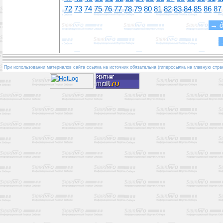
72
73
74
75
76
77
78
79
80
81
82
83
84
85
86
87
→
При использовании материалов сайта ссылка на источник обязательна (гиперссылка на главную стра