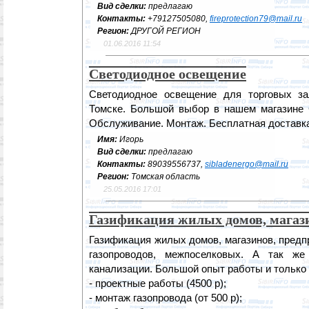
Вид сделки:
предлагаю
Контакты:
+79127505080,
fireprotection79@mail.ru
Регион:
ДРУГОЙ РЕГИОН
01.06.2016 11:54
Светодиодное освещение
Светодиодное освещение для торговых з
Томске. Большой выбор в нашем магазине 
Обслуживание. Монтаж. Бесплатная доставка
Имя:
Игорь
Вид сделки:
предлагаю
Контакты:
89039556737,
sibladenergo@mail.ru
Регион:
Томская область
25.05.2016 17:01
Газификация жилых домов, магаз
Газификация жилых домов, магазинов, предп
газопроводов, межпоселковых. А так же 
канализации. Большой опыт работы и только
- проектные работы (4500 р);
- монтаж газопровода (от 500 р);