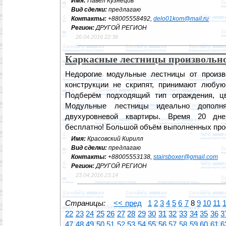
Имя:
Павел Кузнецов
Вид сделки:
предлагаю
Контакты:
+88005558492,
delo01kom@mail.ru
Регион:
ДРУГОЙ РЕГИОН
26.04.2016 22:36
Каркасные лестницы произвольн
Недорогие модульные лестницы от произв
конструкции не скрипят, принимают любу
Подберём подходящий тип ограждения, цв
Модульные лестницы идеально дополн
двухуровневой квартиры. Время 20 дне
бесплатно! Большой объём выполненных про
Имя:
Красовский Кирилл
Вид сделки:
предлагаю
Контакты:
+88005553138,
stairsboxer@gmail.com
Регион:
ДРУГОЙ РЕГИОН
23.04.2016 23:14
Страницы:
<< пред
1
2
3
4
5
6
7
8
9
10
11
22
23
24
25
26
27
28
29
30
31
32
33
34
35
36
3
47
48
49
50
51
52
53
54
55
56
57
58
59
60
61
6