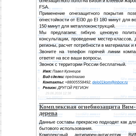
огнезащитного полотна Бизон и клеевой жаро
FSA.
Применение огнезащитного покрытия поз
огнестойкости от EI30 до EI 180 минут для в
150 минут для металлоконструкций.
Мы предлагаем: гибкую ценовую полити
консультации, проведение местер-классов, 
регионы, расчет потребности в материалах и 
Звоните на телефон горячей линии комп
ответят на все ваши вопросы.
Звонок с территории России бесплатный.
Имя:
Павел Кузнецов
Вид сделки:
предлагаю
Контакты:
+88005558492,
delo01kom@inbox.ru
Регион:
ДРУГОЙ РЕГИОН
29.06.2016 12:38
Комплексная огнебиозащита Вим-
дерева
Данные составы прекрасно подходят как для
бытового использования.
Комплексный антипирен-антисептик В