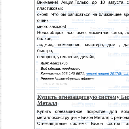
Внимание! Акция!Только до 10 августа 
пластиковых
окон!!! Что бы записаться на ближайшее вр
очень
много заказов!
Новосибирск, нсо, окно, москитная сетка, 
балкон,
лоджия,, помещение, квартира, дом , дач
быстро,
недорого, утепление, дизайн,
Имя:
Александр
Вид сделки:
предлагаю
Контакты:
923-140-9971,
remont-remont-2017@mail.
Регион:
Новосибирская область
29.06.2016 16:04
Купить огнезащитную систему Би
Металл
Купить огнезащитное покрытие для во
металлоконструций – Бизон Металл с региона
Огнезащитные системы Бизон состоят из