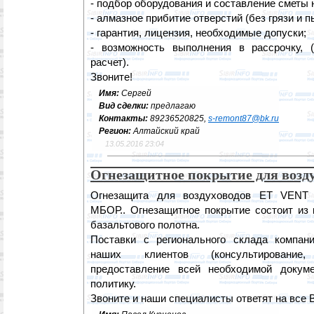
- подбор оборудования и составление сметы 
- алмазное прибитие отверстий (без грязи и п
- гарантия, лицензия, необходимые допуски;
- возможность выполнения в рассрочку, 
расчет).
Звоните!
Имя:
Сергей
Вид сделки:
предлагаю
Контакты:
89236520825,
s-remont87@bk.ru
Регион:
Алтайский край
13.05.2016 23:04
Огнезащитное покрытие для возд
Огнезащита для воздуховодов ET VENT 
МБОР.. Огнезащитное покрытие состоит из 
базальтового полотна.
Поставки с регионального склада компан
наших клиентов (консультирование,
предоставление всей необходимой докуме
политику.
Звоните и наши специалисты ответят на все 