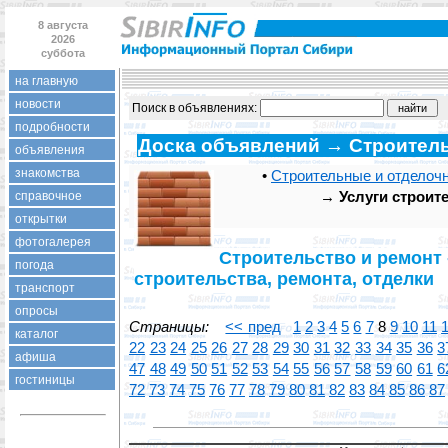
8 августа
2026
суббота
на главную
новости
Поиск в объявлениях:
подробности
Доска объявлений → Строитель
объявления
знакомства
•
Строительные и отделоч
→
Услуги строит
справочное
открытки
фотогалерея
Строительство и ремонт 
погода
строительства, ремонта, отделки
транспорт
опросы
Страницы:
<< пред
1
2
3
4
5
6
7
8
9
10
11
каталог
22
23
24
25
26
27
28
29
30
31
32
33
34
35
36
3
афиша
47
48
49
50
51
52
53
54
55
56
57
58
59
60
61
6
гостиницы
72
73
74
75
76
77
78
79
80
81
82
83
84
85
86
87