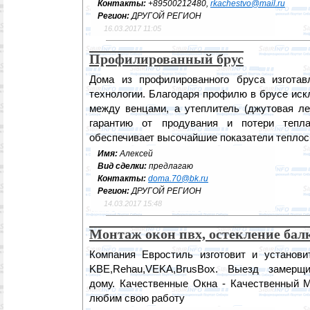
Контакты:
+89500212480,
rkachestvo@mail.ru
Регион:
ДРУГОЙ РЕГИОН
16.03.2017 11:05
Профилированный брус
Дома из профилированного бруса изготав
технологии. Благодаря профилю в брусе ис
между венцами, а утеплитель (джутовая ле
гарантию от продувания и потери тепла
обеспечивает высочайшие показатели тепло
Имя:
Алексей
Вид сделки:
предлагаю
Контакты:
doma.70@bk.ru
Регион:
ДРУГОЙ РЕГИОН
14.03.2017 15:48
Монтаж окон пвх, остекление бал
Компания Евростиль изготовит и установ
KBE,Rehau,VEKA,BrusBox. Выезд замерщи
дому. Качественные Окна - Качественный М
любим свою работу