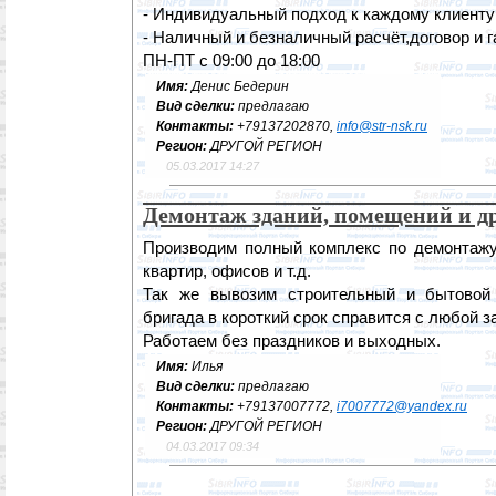
- Индивидуальный подход к каждому клиенту
- Наличный и безналичный расчёт,договор и 
ПН-ПТ с 09:00 до 18:00
Имя:
Денис Бедерин
Вид сделки:
предлагаю
Контакты:
+79137202870,
info@str-nsk.ru
Регион:
ДРУГОЙ РЕГИОН
05.03.2017 14:27
Демонтаж зданий, помещений и др
Производим полный комплекс по демонтажу 
квартир, офисов и т.д.
Так же вывозим строительный и бытовой
бригада в короткий срок справится с любой з
Работаем без праздников и выходных.
Имя:
Илья
Вид сделки:
предлагаю
Контакты:
+79137007772,
i7007772@yandex.ru
Регион:
ДРУГОЙ РЕГИОН
04.03.2017 09:34