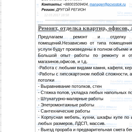
Контакты:
+88003509404,
manager@pcvostok.ru
Регион:
ДРУГОЙ РЕГИОН
12.03.2017 18:58
Ремонт, отделка квартир, офисов,
Предлагаем ремонт и отделку кв
помещений.Независимо от типа помещения
услуги будут произведены в полном объеме и 
Большой опыт работы по ремонту и отд
магазинов,офисов, и т.д.
-Работа с любыми видами камня, кафеля, кер
-Работы с гипсокартоном любой сложности, 
потолки
- Выравнивание потолков, стен
- Стяжка полов, укладка любых напольных п
- Штукатурно-малярные работы
- Элетромонтажные работы
- Сантехнические работы
- Корпусная мебель, кухни, шкафы купе по
любых размеров, ЛДСП, массив.
- Выезд прораба и предварительная смета бе