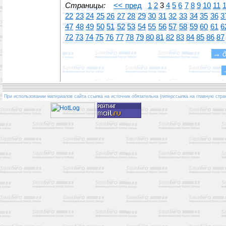
Страницы:
<< пред
1
2
3
4
5
6
7
8
9
10
11
22
23
24
25
26
27
28
29
30
31
32
33
34
35
36
3
47
48
49
50
51
52
53
54
55
56
57
58
59
60
61
6
72
73
74
75
76
77
78
79
80
81
82
83
84
85
86
87
→
При использовании материалов сайта ссылка на источник обязательна (гиперссылка на главную стра