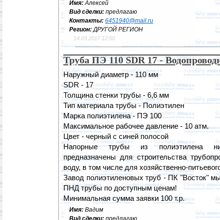
Имя:
Алексей
Вид сделки:
предлагаю
Контакты:
6451940@mail.ru
Регион:
ДРУГОЙ РЕГИОН
14.03.2017 12:50
Труба ПЭ 110 SDR 17 - Водопровод
Наружный диаметр - 110 мм
SDR - 17
Толщина стенки трубы - 6,6 мм
Тип материала трубы - Полиэтилен
Марка полиэтилена - ПЭ 100
Максимальное рабочее давление - 10 атм.
Цвет - черный с синей полосой
Напорные трубы из полиэтилена ни
предназначены для строительства трубопр
воду, в том числе для хозяйственно-питьево
Завод полиэтиленовых труб - ПК "Восток" м
ПНД трубы по доступным ценам!
Минимальная сумма заявки 100 т.р.
Имя:
Вадим
Вид сделки:
предлагаю