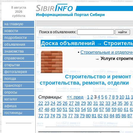
8 августа
2026
суббота
на главную
новости
Поиск в объявлениях:
подробности
Доска объявлений → Строитель
объявления
знакомства
•
Строительные и отделоч
→
Услуги строит
справочное
открытки
фотогалерея
Строительство и ремонт 
погода
строительства, ремонта, отделки
транспорт
опросы
Страницы:
<< пред
1
2
3
4
5
6
7
8
9
10
11
каталог
22
23
24
25
26
27
28
29
30
31
32
33
34
35
36
3
афиша
47
48
49
50
51
52
53
54
55
56
57
58
59
60
61
6
гостиницы
72
73
74
75
76
77
78
79
80
81
82
83
84
85
86
87