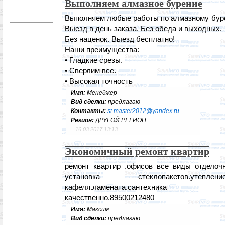
Выполняем алмазное бурение
Выполняем любые работы по алмазному буре
Выезд в день заказа. Без обеда и выходных.
Без наценок. Выезд бесплатно!
Наши преимущества:
• Гладкие срезы.
• Сверлим все.
• Высокая точность
Имя:
Менеджер
Вид сделки:
предлагаю
Контакты:
st.master2012@yandex.ru
Регион:
ДРУГОЙ РЕГИОН
16.03.2017 13:13
Экономичный ремонт квартир
ремонт квартир .офисов все виды отделочн
установка стеклопакетов.утепле
кафеля.ламената.сантехника
качественно.89500212480
Имя:
Максим
Вид сделки:
предлагаю