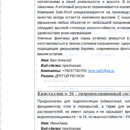
неповторимы в своей уникальности и красоте. В 
заказчика. А итоговый результат ограничивается искл
Компания Sale-Roof специализируется на производс
качество всегда остается неизменно высоким. С на
украшению любых объектов от небольшой придомово
обладают высокой степенью износостойкости, отлича
удовольствие всем окружающим.
Уличные фонтаны для парка отлично впишутся в 
изготавливаться в любом стилевом направлении: сдер
подходящие дворцовому барокко, современные фонт
вашим услугам.
Имя:
Вал Алексей
Вид сделки:
предлагаю
Контакты:
+79037780709,
lena-val1@ya.ru
Регион:
ДРУГОЙ РЕГИОН
10.07.2016 10:13
Кристаллин w 16 – гидроизоляционный со
Предназначен для гидроизоляции (обмазочная, на
фундаментов, стен и перекрытий, а также для р
растворителей, не имеет запаха и не оказывает вр
водонепроницаемости – w 16, по морозостойкости – F
Имя:
Менеджер
Вид сделки:
предлагаю