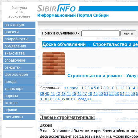
9 августа
2026
воскресенье
на главную
новости
Поиск в объявлениях:
подробности
Доска объявлений → Строительство и р
объявления
знакомства
справочное
открытки
фотогалерея
Строительство и ремонт - Услу
погода
Страницы:
<< пред
1
2
3
4
5
6
7
8
9
10
11
12
13
14
транспорт
39
40
41
42
43
44
45
46
47
48
49
50
51
52
53
54
55
56
опросы
81
82
83
84
85
86
87
след >>
каталог
афиша
Любые стройматериалы
гостиницы
Важно!
В нашей компании Вы можете приобрести абсолютно л
Весь ассортимент всегда есть в наличии, можно приоб