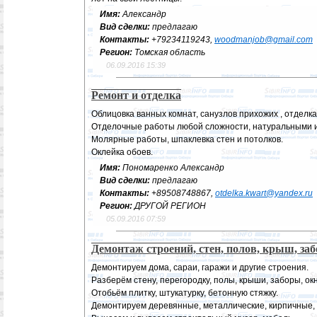
Имя:
Александр
Вид сделки:
предлагаю
Контакты:
+79234119243,
woodmanjob@gmail.com
Регион:
Томская область
06.09.2016 15:39
Ремонт и отделка
Облицовка ванных комнат, санузлов прихожих , отделка
Отделочные работы любой сложности, натуральными 
Молярные работы, шпаклевка стен и потолков.
Оклейка обоев.
Имя:
Пономаренко Александр
Вид сделки:
предлагаю
Контакты:
+89508748867,
otdelka.kwart@yandex.ru
Регион:
ДРУГОЙ РЕГИОН
05.09.2016 07:59
Демонтаж строений, стен, полов, крыш, за
Демонтируем дома, сараи, гаражи и другие строения.
Разберём стену, перегородку, полы, крыши, заборы, окн
Отобьём плитку, штукатурку, бетонную стяжку.
Демонтируем деревянные, металлические, кирпичные,