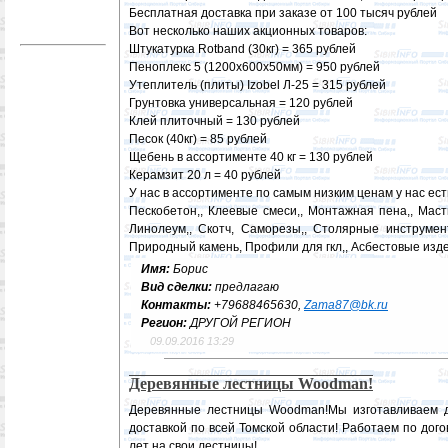
Бесплатная доставка при заказе от 100 тысяч рублей
Вот несколько наших акционных товаров:
Штукатурка Rotband (30кг) = 365 рублей
Пеноплекс 5 (1200х600х50мм) = 950 рублей
Утеплитель (плиты) Izobel Л-25 = 315 рублей
Грунтовка универсальная = 120 рублей
Клей плиточный = 130 рублей
Песок (40кг) = 85 рублей
Щебень в ассортименте 40 кг = 130 рублей
Керамзит 20 л = 40 рублей
У нас в ассортименте по самым низким ценам у нас ест
Пескобетон,, Клеевые смеси,, Монтажная пена,, Маст
Линолеум,, Скотч, Саморезы,, Столярные инструмент
Природный камень, Профили для гкл,, Асбестовые изд
Имя:
Борис
Вид сделки:
предлагаю
Контакты:
+79688465630,
Zama87@bk.ru
Регион:
ДРУГОЙ РЕГИОН
09.09.2016 13:29
Деревянные лестницы Woodman!
Деревянные лестницы Woodman!Мы изготавливаем д
доставкой по всей Томской области! Работаем по дог
лет на свои лестницы!