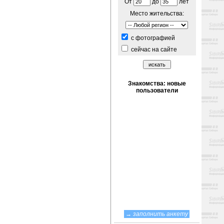
От
до
лет
Место жительства:
c фотографией
сейчас на сайте
→
заполнить анкету