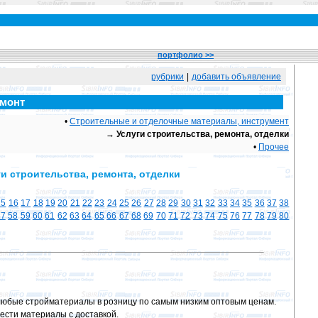
портфолио >>
рубрики
|
добавить объявление
емонт
•
Строительные и отделочные материалы, инструмент
→
Услуги строительства, ремонта, отделки
•
Прочее
ги строительства, ремонта, отделки
15
16
17
18
19
20
21
22
23
24
25
26
27
28
29
30
31
32
33
34
35
36
37
38
57
58
59
60
61
62
63
64
65
66
67
68
69
70
71
72
73
74
75
76
77
78
79
80
юбые стройматериалы в розницу по самым низким оптовым ценам.
рести материалы с доставкой.