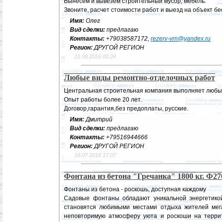
Вынесем и вывезем строительный мусор, мебель.
Звоните, расчет стоимости работ и выезд на объект бе
Имя:
Олег
Вид сделки:
предлагаю
Контакты:
+79038587172,
rezerv-vrn@yandex.ru
Регион:
ДРУГОЙ РЕГИОН
21.08.2016 00:24
Любые виды ремонтно-отделочных работ
Центральная строительная компания выполняет любы
Опыт работы более 20 лет.
Договор,гарантия,без предоплаты, русские.
Имя:
Дмитрий
Вид сделки:
предлагаю
Контакты:
+79516944666
Регион:
ДРУГОЙ РЕГИОН
18.07.2016 17:07
Фонтана из бетона "Гречанка" 1800 кг. Ф27
Фонтаны из бетона - роскошь, доступная каждому
Садовые фонтаны обладают уникальной энергетикой
становятся любимыми местами отдыха жителей мега
неповторимую атмосферу уюта и роскоши на террит