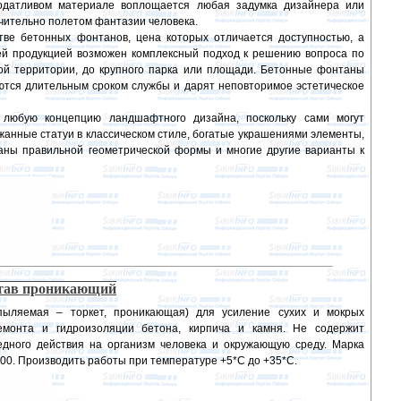
податливом материале воплощается любая задумка дизайнера или
ючительно полетом фантазии человека.
тве бетонных фонтанов, цена которых отличается доступностью, а
шей продукцией возможен комплексный подход к решению вопроса по
й территории, до крупного парка или площади. Бетонные фонтаны
ются длительным сроком службы и дарят неповторимое эстетическое
любую концепцию ландшафтного дизайна, поскольку сами могут
жанные статуи в классическом стиле, богатые украшениями элементы,
аны правильной геометрической формы и многие другие варианты к
став проникающий
пыляемая – торкет, проникающая) для усиление сухих и мокрых
емонта и гидроизоляции бетона, кирпича и камня. Не содержит
едного действия на организм человека и окружающую среду. Марка
300. Производить работы при температуре +5*С до +35*С.