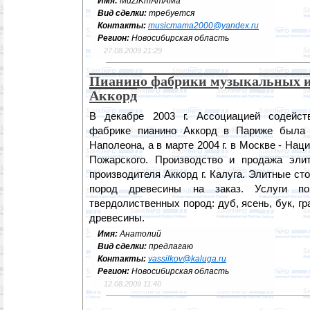
Имя:
MuZiKmAmAMa
Вид сделки:
требуется
Контакты:
musicmama2000@yandex.ru
Регион:
Новосибирская область
27.08.2009 21:29
Пианино фабрики музыкальных и
Аккорд
В декабре 2003 г. Ассоциацией содейс
фабрике пианино Аккорд в Париже была
Наполеона, а в марте 2004 г. в Москве - На
Пожарского. Производство и продажа элит
производителя Аккорд г. Калуга. Элитные с
пород древесины на заказ. Услуги по
твердолиственных пород: дуб, ясень, бук, г
древесины.
Имя:
Анатолий
Вид сделки:
предлагаю
Контакты:
vassilkov@kaluga.ru
Регион:
Новосибирская область
12.08.2009 11:40