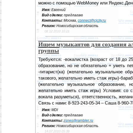
можно с помощью WebMoney или Яндекс.Дене
Имя:
Евгений
Вид сделки:
предлагаю
Контакты:
Москва,
connect@cjcity.ru
Регион:
Новосибирская область
08.12.2010 10:21
Ищем музыкантов для создания а
группы
Требуются: -вокалистка (возраст от 18 до 
образование, но не обязательно + уметь пе
-гитарист(ка) (желательно музыкальное об
такового, желательно иметь стаж игры)-бараб
(желательно музыкальное образование, н
желательно иметь стаж игры) Условия: со 
вокала разуметься), ответственность, желани
Связь с нами: 8-923-243-05-34 – Саша 8-960-7
Имя:
MDI
Вид сделки:
предлагаю
Контакты:
zsnes@rambler.ru
Регион:
Новосибирская область
14.07.2010 05:39