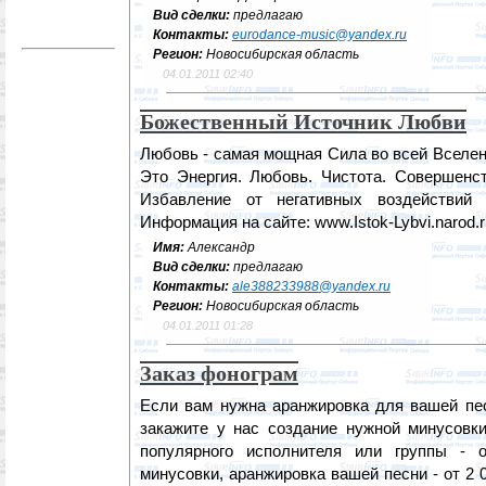
Вид сделки:
предлагаю
Контакты:
eurodance-music@yandex.ru
Регион:
Новосибирская область
04.01.2011 02:40
Божественный Источник Любви
Любовь - самая мощная Сила во всей Вселен
Это Энергия. Любовь. Чистота. Совершенст
Избавление от негативных воздействий 
Информация на сайте: www.Istok-Lybvi.narod.r
Имя:
Александр
Вид сделки:
предлагаю
Контакты:
ale388233988@yandex.ru
Регион:
Новосибирская область
04.01.2011 01:28
Заказ фонограм
Если вам нужна аранжировка для вашей пес
закажите у нас создание нужной минусовки
популярного исполнителя или группы - 
минусовки, аранжировка вашей песни - от 2 