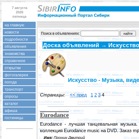
7 августа
2026
пятница
на главную
новости
Поиск в объявлениях:
подробности
Доска объявлений → Искусств
объявления
знакомства
справочное
открытки
фотогалерея
Искусство - Музыка, виде
погода
транспорт
Страницы:
<< пред
1
2
3
4
опросы
каталог
афиша
Eurodance
гостиницы
Eurodance - лучшая танцевальная музыка. 
коллекция Eurodance music на DVD. Заказ mp
Имя:
Пронин Дмитрий