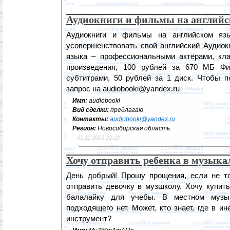
Аудиокниги и фильмы на английс
Аудиокниги и фильмы на английском яз
усовершенствовать свой английский Аудиок
языка – профессиональными актёрами, кл
произведения, 100 рублей за 670 МБ Ф
субтитрами, 50 рублей за 1 диск. Чтобы п
запрос на audiobooki@yandex.ru
Имя:
audiobooki
Вид сделки:
предлагаю
Контакты:
audiobooki@yandex.ru
Регион:
Новосибирская область
01.11.2009 22:22
Хочу отправить ребенка в музык
День добрый! Прошу прощения, если не тот
отправить девочку в музшколу. Хочу купит
балалайку для учебы. В местном музык
подходящего нет. Может, кто знает, где в и
инструмент?