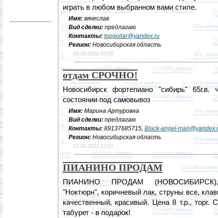
играть в любом выбранном вами стиле.
Имя:
вячеслав
Вид сделки:
предлагаю
Контакты:
topguitar@yandex.ru
Регион:
Новосибирская область
19.06.2011 03:58
отдам СРОЧНО!
Новосибирск фортепиано "сибирь" 65г.в.
состоянии под самовывоз
Имя:
Марина Артуровна
Вид сделки:
предлагаю
Контакты:
89137685715,
Black-angel-mari@yandex.
Регион:
Новосибирская область
15.05.2011 13:51
ПИАНИНО ПРОДАМ
ПИАНИНО ПРОДАМ (НОВОСИБИРСК), "
"Ноктюрн", коричневый лак, струны все, кла
качественный, красивый. Цена 8 т.р., торг
табурет - в подарок!