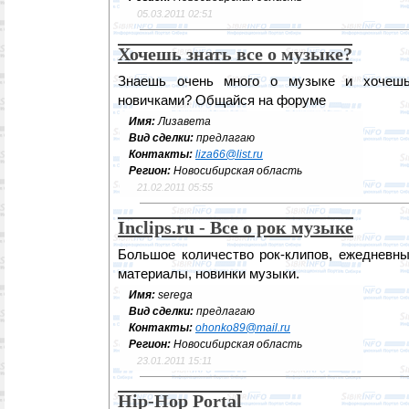
05.03.2011 02:51
Хочешь знать все о музыке?
Знаешь очень много о музыке и хочешь
новичками? Общайся на форуме
Имя:
Лизавета
Вид сделки:
предлагаю
Контакты:
liza66@list.ru
Регион:
Новосибирская область
21.02.2011 05:55
Inclips.ru - Все о рок музыке
Большое количество рок-клипов, ежедневны
материалы, новинки музыки.
Имя:
serega
Вид сделки:
предлагаю
Контакты:
ohonko89@mail.ru
Регион:
Новосибирская область
23.01.2011 15:11
Hip-Hop Portal