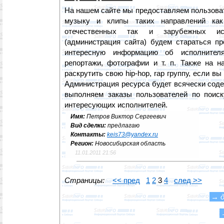
На нашем сайте мы предоставляем пользова
музыку и клипы таких направлений как
отечественных так и зарубежных ис
(администрация сайта) будем стараться пр
интересную информацию об исполнителя
репортажи, фотографии и т. п. Также на 
раскрутить свою hip-hop, rap группу, если в
Администрация ресурса будет всячески соде
выполняем заказы пользователей по поис
интересующих исполнителей.
Имя:
Петров Виктор Сергеевич
Вид сделки:
предлагаю
Контакты:
keis73@yandex.ru
Регион:
Новосибирская область
11.01.2011 21:56
Страницы:
<< пред
1
2
3
4
след >>
→