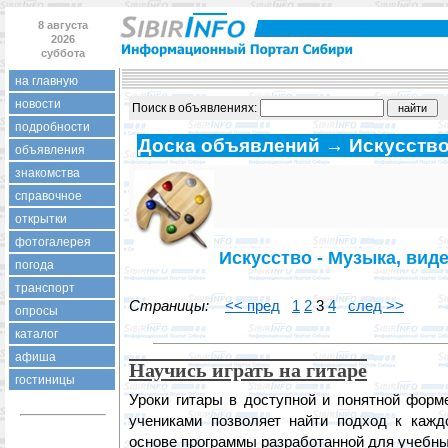
8 августа
2026
суббота
на главную
новости
Поиск в объявлениях:
подробности
Доска объявлений → Искусств
объявления
знакомства
справочное
открытки
фотогалерея
Искусство - Музыка, виде
погода
транспорт
Страницы:
<< пред
1
2
3
4
след >>
опросы
каталог
афиша
Научись играть на гитаре
гостиницы
Уроки гитары в доступной и понятной форм
учениками позволяет найти подход к кажд
основе программы разработанной для учебны