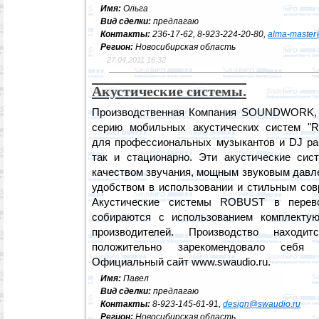
Имя:
Ольга
Вид сделки:
предлагаю
Контакты:
236-17-62, 8-923-224-20-80,
alma-master
Регион:
Новосибирская область
27.04.2011 16:32
Акустические системы.
Производственная Компания SOUNDWORK, з
серию мобильных акустических систем "
для профессиональных музыкантов и DJ ра
так и стационарно. Эти акустические си
качеством звучания, мощным звуковым давл
удобством в использовании и стильным со
Акустические системы ROBUST в перев
собираются с использованием комплекту
производителей. Производство находи
положительно зарекомендовало себя
Официальный сайт www.swaudio.ru.
Имя:
Павел
Вид сделки:
предлагаю
Контакты:
8-923-145-61-91,
design@swaudio.ru
Регион:
Новосибирская область