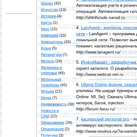
бизнес
(42)
Автоматизация учета в розни
Искусство
(13)
операций. Автоматизация скла
История
(4)
http://shtrihcode.narod.ru
05.0
Карты
(1)
4.
LanAgent - контроль персо
Кино
(15)
сети
- LanAgent – программа
Компании
(10)
локальной сети. Позволит вы
Компьютеры
(35)
покажет, насколько рационал
Кухня
(5)
http://www.lanagent.ru/
10.03.
Литература
(7)
Мебель
(24)
5.
ИнфоМаркет - разработчик 
Медицина и
скрипт каталога. О разработ
здоровье
(45)
http://www.webcat.net.ru
16.03
Мобильные
6.
Ultima Online форум: скачат
телефоны
(45)
ультимы. На шарде турниры и
Музыка
(21)
Online: Ml, Se). Скачать Ulti
Наука
(7)
читеров, багов, injection.
Недвижимость
(38)
http://forum.fwuo.ru/
03.04.200
Новости и
СМИ
(22)
7.
касперский personal pro
- n
Образование
(39)
антивирус касперского, downl
Организации
(2)
http://www.novirus.ru/?a=vend
Политика
(3)