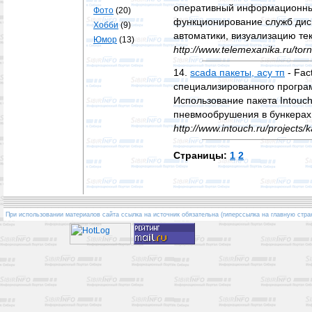
оперативный информационный
Фото
(20)
функционирование служб дис
Хобби
(9)
автоматики, визуализацию те
Юмор
(13)
http://www.telemexanika.ru/tor
14.
scada пакеты, асу тп
- Fac
специализированного програм
Использование пакета Intouc
пневмообрушения в бункерах 
http://www.intouch.ru/projects/
Страницы:
1
2
При использовании материалов сайта ссылка на источник обязательна (гиперссылка на главную стра