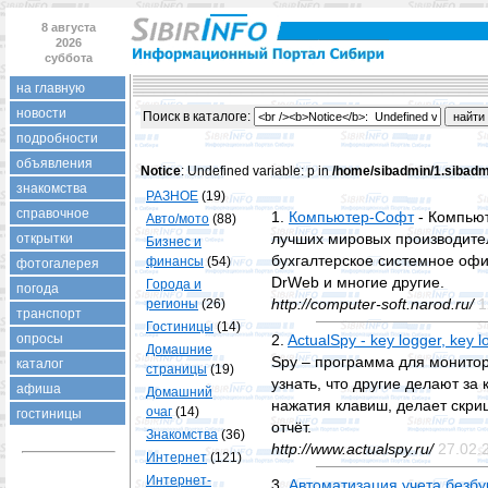
8 августа
2026
суббота
на главную
новости
Поиск в каталогe:
подробности
объявления
Notice
: Undefined variable: p in
/home/sibadmin/1.sibadmi
знакомства
РАЗНОЕ
(19)
справочное
1.
Компьютер-Софт
- Компью
Авто/мото
(88)
лучших мировых производите
открытки
Бизнес и
бухгалтерское системное офис
финансы
(54)
фотогалерея
DrWeb и многие другие.
Города и
погода
http://computer-soft.narod.ru/
1
регионы
(26)
транспорт
Гостиницы
(14)
опросы
2.
ActualSpy - key logger, key
Домашние
Spy – программа для монитор
каталог
страницы
(19)
узнать, что другие делают за
афиша
Домашний
нажатия клавиш, делает скри
очаг
(14)
гостиницы
отчёт.
Знакомства
(36)
http://www.actualspy.ru/
27.02.
Интернет
(121)
Интернет-
3.
Автоматизация учета безб