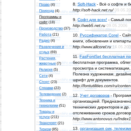
8.
Soft-Hack
- Всё о софте и 
Право
(4)
http://soft-hack.net.ru/
09.05.2
Природа
(4)
Программы и
9.
Софт для всех!
- Самый поп
софт
(18)
http://web5.net.ru
09.05.2006
Производство
(37)
Работа
(21)
10.
Руcсификатор Corel
- Сайт
Радио
(4)
книги, обновления и клипарты
http://www.allcorel.ru
14.05.20
Развлечения и
отдых
(69)
11.
FasFontSet бесплатная п
Растения,
бесплатная программа, обле
животные
(7)
просмотра и систематизации
Религия
(5)
Полезна художникам, дизайн
Сети
(4)
шрифт для документов.
Спорт
(23)
http://fontutilities.com/ru/conte
Справки
(22)
Телевидение
(2)
12.
Учет договоров
- Программ
Техника и
организацией. Предназначена
технологии
(51)
технических директоров и др
Товары и
отслеживанию сроков договор
услуги
(211)
http://www.antonovus.ru/Index
Транспорт
(21)
13.
организация оик, телеиз
Туризм
(85)