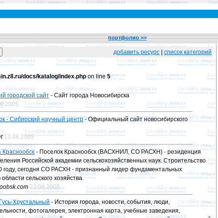
портфолио >>
добавить ресурс
|
список категорий
n.z8.ru/docs/katalog/index.php
on line
5
й городской сайт
- Сайт города Новосибирска
08.2005
к - Сибиоский научный центр
- Официальный сайт новосибирского
t
13.08.2005
а Краснообск
- Поселок Краснообск (ВАСХНИЛ, СО РАСХН) - резиденция
еления Российской академии сельскохозяйственных наук. Строительство
0 году, сегодня СО РАСХН - признанный лидер фундаментальных
 области сельского хозяйства.
noobsk.com
22.08.2005
 Гусь-Хрустальный
- История города, новости, события, люди,
льности, фотогалерея, электронная карта, учебные заведения,