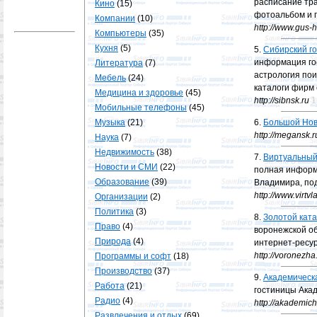
расписание тра
Кино
(15)
фотоальбом и п
Компании
(10)
http://www.gus-h
Компьютеры
(35)
Кухня
(5)
5.
Сибирский г
информация го
Литература
(7)
астрология по
Мебель
(24)
каталоги фирм 
Медицина и здоровье
(45)
http://sibnsk.ru
1
Мобильные телефоны
(45)
Музыка
(21)
6.
Большой Нов
http://megansk.r
Наука
(7)
Недвижимость
(38)
7.
Виртуальный 
Новости и СМИ
(22)
полная информа
Образование
(39)
Владимира, по
http://www.virtvl
Организации
(2)
Политика
(3)
8.
Золотой ката
Право
(4)
воронежской об
Природа
(4)
интернет-ресу
http://voronezha.
Программы и софт
(18)
Производство
(37)
9.
Академическ
Работа
(21)
гостиницы Ака
Радио
(4)
http://akademic
Развлечения и отдых
(69)