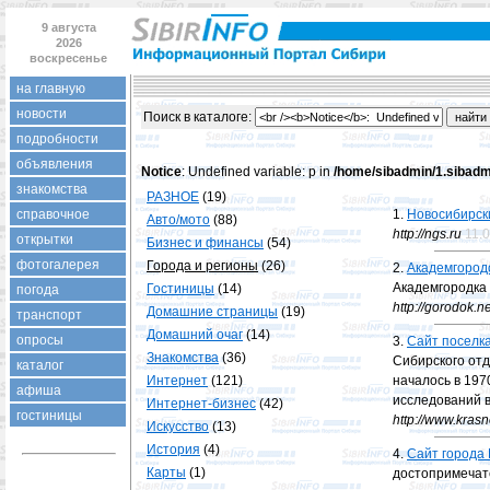
9 августа
2026
воскресенье
на главную
новости
Поиск в каталогe:
подробности
объявления
Notice
: Undefined variable: p in
/home/sibadmin/1.sibadmi
знакомства
РАЗНОЕ
(19)
справочное
1.
Новосибирски
Авто/мото
(88)
http://ngs.ru
11.
открытки
Бизнес и финансы
(54)
фотогалерея
Города и регионы
(26)
2.
Академгородо
Академгородка
Гостиницы
(14)
погода
http://gorodok.ne
Домашние страницы
(19)
транспорт
Домашний очаг
(14)
опросы
3.
Сайт поселк
Знакомства
(36)
Сибирского отд
каталог
Интернет
(121)
началось в 197
афиша
исследований в
Интернет-бизнес
(42)
гостиницы
http://www.kras
Искусство
(13)
История
(4)
4.
Сайт города
Карты
(1)
достопримечате