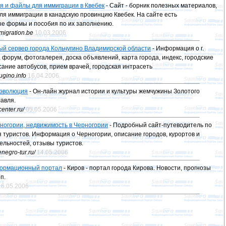
 и файлы для иммиграции в Квебек
- Сайт - борник полезных материалов,
я иммиграции в канадскую провинцию Квебек. На сайте есть
е формы и пособия по их заполнению.
migration.be
10.03.2006
й сервер города Кольчугино Владимирской области
- Информация о г.
т, форум, фотогалерея, доска объявлений, карта города, индекс, городские
сание автобусов, прием врачей, городская интрасеть
ugino.info
16.04.2006
 эволюция
- Он-лайн журнал истории и культуры жемчужины Золотого
авля.
center.ru/
05.05.2006
рногории, недвижимость в Черногории
- Подробный сайт-путеводитель по
 туристов. Информация о Черногории, описание городов, курортов и
льностей, отзывы туристов.
negro-tur.ru/
14.05.2006
формационный портал
- Киров - портал города Кирова. Новости, прогнозы
п.
16.05.2006