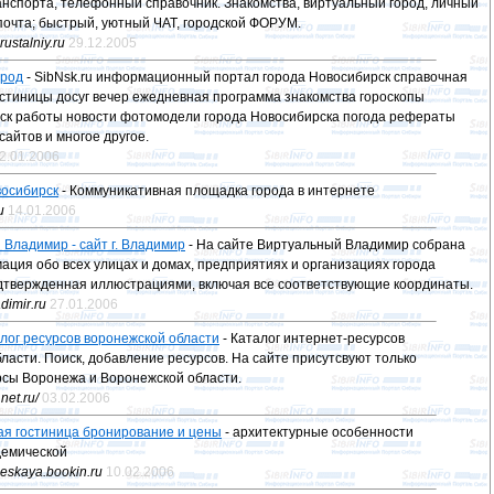
нспорта, телефонный справочник. Знакомства, виртуальный город, личный
очта; быстрый, уютный ЧАТ, городской ФОРУМ.
rustalniy.ru
29.12.2005
ород
- SibNsk.ru информационный портал города Новосибирск справочная
стиницы досуг вечер ежедневная программа знакомства гороскопы
иск работы новости фотомодели города Новосибирска погода рефераты
сайтов и многое другое.
2.01.2006
осибирск
- Коммуникативная площадка города в интернете
u
14.01.2006
Владимир - сайт г. Владимир
- На сайте Виртуальный Владимир собрана
ция обо всех улицах и домах, предприятиях и организациях города
дтвержденная иллюстрациями, включая все соответствующие координаты.
adimir.ru
27.01.2006
лог ресурсов воронежской области
- Каталог интернет-ресурсов
ласти. Поиск, добавление ресурсов. На сайте присутсвуют только
рсы Воронежа и Воронежской области.
net.ru/
03.02.2006
ая гостиница бронирование и цены
- архитектурные особенности
демической
heskaya.bookin.ru
10.02.2006