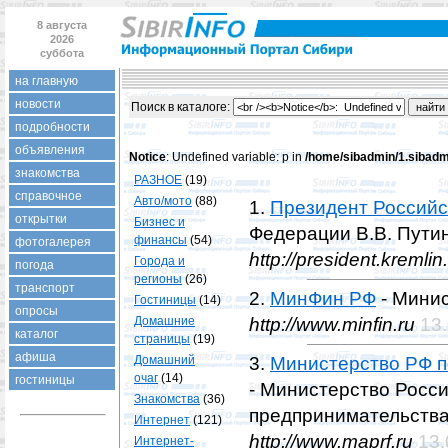
8 августа
2026
суббота
на главную
новости
Поиск в каталогe:
подробности
объявления
Notice
: Undefined variable: p in
/home/sibadmin/1.sibadmi
знакомства
РАЗНОЕ
(19)
справочное
Авто/мото
(88)
1.
Президент Россий
открытки
Бизнес и
Федерации В.В. Пути
финансы
(54)
фотогалерея
http://president.kremlin
Города и
погода
регионы
(26)
транспорт
2.
МинФин РФ
- Мини
Гостиницы
(14)
опросы
Домашние
http://www.minfin.ru
13
каталог
страницы
(19)
афиша
Домашний
3.
Министерство РФ п
очаг
(14)
гостиницы
- Министерство Росс
Знакомства
(36)
предпринимательств
Интернет
(121)
http://www.maprf.ru
13.
Интернет-