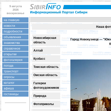
9 августа
2026
воскресенье
на главную
новости
Наша фот
подробности
объявления
Новосибирская
Город Новокузнецк — "Южн
область
знакомства
К
справочное
Алтай
открытки
Кузбасс
фотогалерея
погода
Томская область
транспорт
Омская область
опросы
каталог
Галереи
фотохудожников
афиша
гостиницы
Природа
Фотоприколы