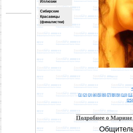
Иллюзии
Сибирские
Красавицы
(финалистки)
[1]
[2]
[3]
[4]
[5]
[6]
[7]
[8]
[9]
[10]
[11
[25]
Подробнее о Марине
Общитель