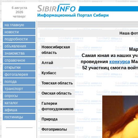
6 августа
2026
четверг
на главную
новости
Наша фот
подробности
объявления
Новосибирская
Мар
область
знакомства
Самая юная из наших уч
справочное
проведения
конкурса
Мар
Алтай
52 участниц смогла вой
открытки
Кузбасс
фотогалерея
погода
Томская область
транспорт
Омская область
опросы
каталог
Галереи
фотохудожников
афиша
гостиницы
Природа
Фотоприколы