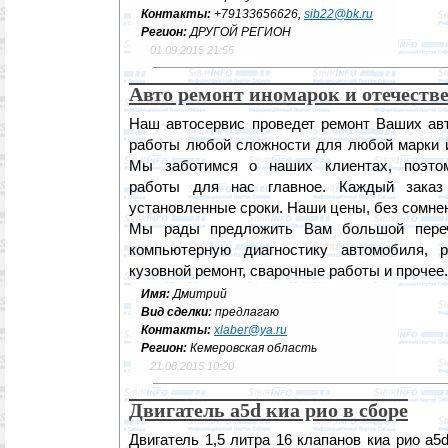
Контакты:
+79133656626,
sib22@bk.ru
Регион:
ДРУГОЙ РЕГИОН
01.09.2015 21:55
Авто ремонт иномарок и отечеств
Наш автосервис проведет ремонт Ваших а
работы любой сложности для любой марки и
Мы заботимся о наших клиентах, поэто
работы для нас главное. Каждый зака
установленные сроки. Наши цены, без сомне
Мы рады предложить Вам большой переч
компьютерную диагностику автомобиля, 
кузовной ремонт, сварочные работы и прочее.
Имя:
Дмитрий
Вид сделки:
предлагаю
Контакты:
xlaber@ya.ru
Регион:
Кемеровская область
21.08.2015 10:20
Двигатель a5d киа рио в сборе
Двигатель 1,5 литра 16 клапанов киа рио a5d