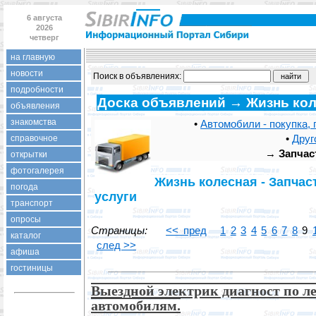
6 августа
2026
четверг
на главную
новости
Поиск в объявлениях:
подробности
Доска объявлений → Жизнь ко
объявления
знакомства
•
Автомобили - покупка, 
•
Друг
справочное
→
Запчас
открытки
фотогалерея
Жизнь колесная - Запчаст
погода
услуги
транспорт
опросы
Страницы:
<< пред
1
2
3
4
5
6
7
8
9
каталог
след >>
афиша
гостиницы
Выездной электрик диагност по л
автомобилям.