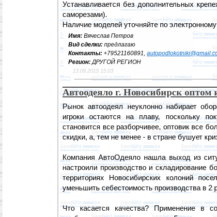
Устанавливается без дополнительных крепе
саморезами).
Наличие моделей уточняйте по электронному
Имя:
Вячеслав Петров
Вид сделки:
предлагаю
Контакты:
+79521160891,
autopodlokotniki@gmail.
Регион:
ДРУГОЙ РЕГИОН
13.09.2015 15:03
Автоодеяло г. Новосибирск оптом 
Рынок автоодеял неуклонно набирает обо
игроки остаются на плаву, поскольку по
становится все разборчивее, оптовик все бо
скидки, а, тем не менее - в стране бушует кри
Компания АвтоОдеяло нашла выход из сит
настроили производство и складирование б
территориях Новосибирских колоний посе
уменьшить себестоимость производства в 2 р
Что касается качества? Применение в со