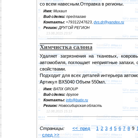
со всем навесным.Отправка в регионы.
Имя:
Михаил
Вид сделки:
предлагаю
Контакты:
+79312247623,
dvs.dr@yandex.ru
Регион:
ДРУГОЙ РЕГИОН
13.08.2015 23:57
Химчистка салона
Удаляет загрязнения на тканевых, ковро
автомобиля, поглощает неприятные запахи, 
свойствами.
Подходит для всех деталей интерьера автом
Артикул BX5040 Объем 550мл.
Имя:
BATIX GROUP
Вид сделки:
другое
Контакты:
info@batix.ru
Регион:
Новосибирская область
12.08.2015 15:13
Страницы:
<< пред
1
2
3
4
5
6
7
8
9
след >>