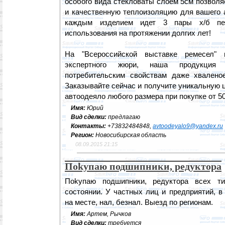
особого вида стекловаты слоем 5см позволя
и качественную теплоизоляцию для вашего 
каждым изделием идет 3 пары х/б пер
использования на протяжении долгих лет!
На "Всероссийской выставке ремесел"
экспертного жюри, наша продукция
потребительским свойствам даже хвалено
Заказывайте сейчас и получите уникальную це
автоодеяло любого размера при покупке от 50
Имя:
Юрий
Вид сделки:
предлагаю
Контакты:
+73832484848,
avtoodeyalo9@yandex.ru
Регион:
Новосибирская область
08.09.2015 21:15
Поkупaю подшипники, редуктора
Поkупaю подшипники, редуктора всех т
состоянии. У частных лиц и предприятий, в
на месте, нал, безнал. Выезд по регионам.
Имя:
Артем, Рычков
Вид сделки:
требуется