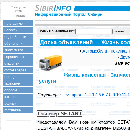
7 августа
2026
пятница
на главную
новости
Поиск в объявлениях:
подробности
Доска объявлений → Жизнь ко
объявления
знакомства
•
Автомобили - покупка, 
•
Друг
справочное
→
Запчас
открытки
фотогалерея
Жизнь колесная - Запчаст
погода
услуги
транспорт
опросы
Страницы:
<< пред
1
2
3
4
5
6
7
8
9
10
11
1
каталог
афиша
гостиницы
Стартер SETART
представляем Вам новинку стартер SET
DESTA , BALCANCAR (с дигателем D2500 и