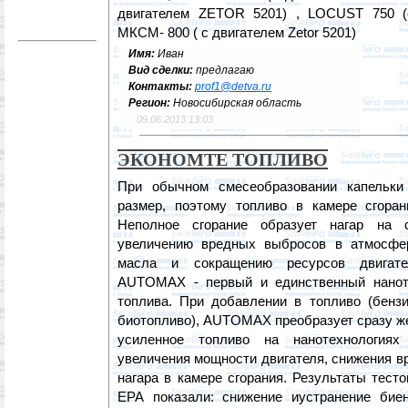
двигателем ZETOR 5201) , LOCUST 750 (с
МКСМ- 800 ( с двигателем Zetor 5201)
Имя:
Иван
Вид сделки:
предлагаю
Контакты:
prof1@detva.ru
Регион:
Новосибирская область
09.06.2013 13:03
ЭКОНОМТЕ ТОПЛИВО
При обычном смесеобразовании капельк
размер, поэтому топливо в камере сгоран
Неполное сгорание образует нагар на 
увеличению вредных выбросов в атмосфер
масла и сокращению ресурсов двигате
AUTOMAX - первый и единственный наноте
топлива. При добавлении в топливо (бензи
биотопливо), AUTOMAX преобразует сразу ж
усиленное топливо на нанотехнологиях
увеличения мощности двигателя, снижения в
нагара в камере сгорания. Результаты тест
ЕРА показали: снижение иустранение биен