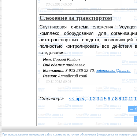
28.03.2013 09:56
Слежение за транспортом
Спутниковая система слежения "Voyager
комплекс оборудования для организаци
автотранспортных средств, позволяющий 
полностью контролировать все действия 
следования.
Имя:
Сергей Равдин
Вид сделки:
предлагаю
Контакты:
8-913-236-52-70,
automonitor@mail.ru
Регион:
Алтайский край
30.11.2012 00:01
Страницы:
<< пред
1
2
3
4
5
6
7
8
9
10
11
1
→
При использовании материалов сайта ссылка на источник обязательна (гиперссылка на главную стра