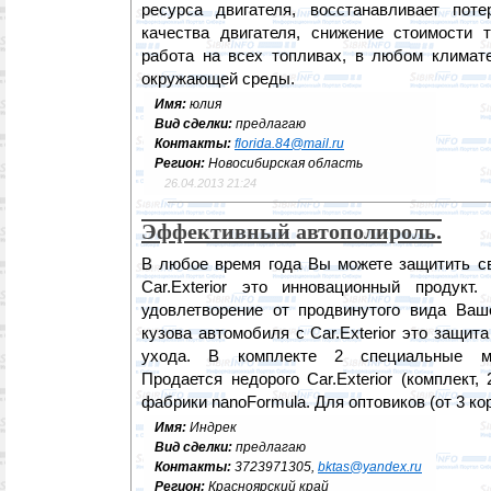
ресурса двигателя, восстанавливает пот
качества двигателя, снижение стоимости 
работа на всех топливах, в любом климат
окружающей среды.
Имя:
юлия
Вид сделки:
предлагаю
Контакты:
florida.84@mail.ru
Регион:
Новосибирская область
26.04.2013 21:24
Эффективный автополироль.
В любое время года Вы можете защитить с
Car.Exterior это инновационный продукт
удовлетворение от продвинутого вида Ваш
кузова автомобиля с Car.Exterior это защи
ухода. В комплекте 2 специальные ми
Продается недорого Car.Exterior (комплект,
фабрики nanoFormula. Для оптовиков (от 3 ко
Имя:
Индрек
Вид сделки:
предлагаю
Контакты:
3723971305,
bktas@yandex.ru
Регион:
Красноярский край