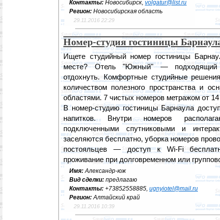
Контакты:
Новосибирск,
volgatur@list.ru
Регион:
Новосибирская область
29.11.2016 22:29
Номер-студия гостиницы Барнаул
Ищете студийный номер гостиницы Барнау
месте? Отель "Южный" — подходящий 
отдохнуть. Комфортные студийные решени
количеством полезного пространства и ос
областями. 7 чистых номеров метражом от 14
В номер-студию гостиницы Барнаула доступ
напитков. Внутри номеров располаг
подключенными спутниковыми и интерак
заселяются бесплатно, уборка номеров пров
постояльцев — доступ к Wi-Fi бесплат
проживание при долговременном или группов
Имя:
Александр-юж
Вид сделки:
предлагаю
Контакты:
+73852558885,
ugnyiotel@mail.ru
Регион:
Алтайский край
29.11.2016 10:39