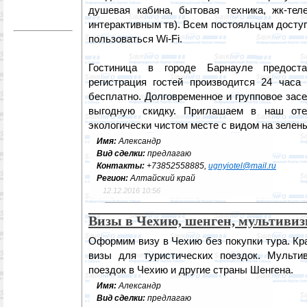
душевая кабина, бытовая техника, жк-тел
интерактивным тв). Всем постояльцам досту
пользоваться Wi-Fi.
Гостиница в городе Барнауле предоста
регистрация гостей производится 24 часа 
бесплатно. Долговременное и групповое зас
выгодную скидку. Приглашаем в наш оте
экологически чистом месте с видом на зелен
Имя:
Александр
Вид сделки:
предлагаю
Контакты:
+73852558885,
ugnyiotel@mail.ru
Регион:
Алтайский край
12.12.2016 10:56
Визы в Чехию, шенген, мультиви
Оформим визу в Чехию без покупки тура. Кр
визы для туристических поездок. Мульти
поездок в Чехию и другие страны Шенгена.
Имя:
Александр
Вид сделки:
предлагаю