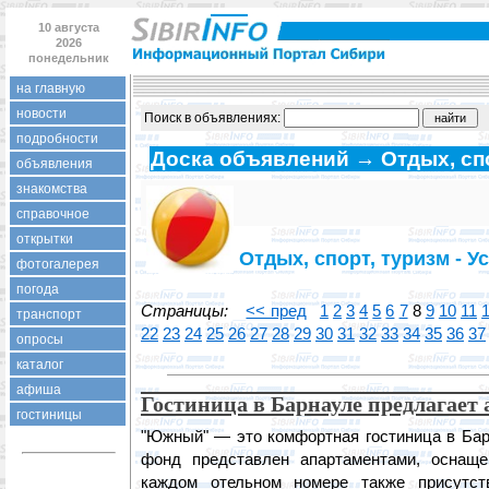
10 августа
2026
понедельник
на главную
новости
Поиск в объявлениях:
подробности
Доска объявлений → Отдых, спо
объявления
знакомства
справочное
открытки
Отдых, спорт, туризм - У
фотогалерея
погода
Страницы:
<< пред
1
2
3
4
5
6
7
8
9
10
11
транспорт
22
23
24
25
26
27
28
29
30
31
32
33
34
35
36
37
опросы
каталог
афиша
Гостиница в Барнауле предлагает
гостиницы
"Южный" — это комфортная гостиница в Бар
фонд представлен апартаментами, оснаще
каждом отельном номере также присутств