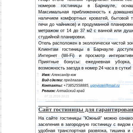
номеров гостиницы в Барнауле, оснащ
Максимальная приближенность к домашне
наличием комфортных кроватей, бытовой т
печи до чайников) и продуманной планиров
метражом от 14 до 37 м2 с ванной или душ
студийной планировки.
Отель расположен в экологически чистой зо
Клиентам гостиницы в Барнауле доступ
Интернет (Wi-Fi) и просмотр интерактив
Приятные бонусы: ежедневная уборка,
возможность заезда в номер 24 часа в сутки!
Имя:
Александр-юж
Вид сделки:
предлагаю
Контакты:
+73852558885,
ugnyiotel@mail.ru
Регион:
Алтайский край
07.11.2016 10:21
Сайт гостиницы для гарантирован
На сайте гостиницы "Южный" можно ознак
заселения в загородную гостиницу с видом 
удобная транспортная развязка, тишина и