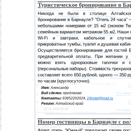
Туристическое бронирование в Ба
Никогда не были в столице Алтайског
бронирование в Барнауле? "Отель 24 часа" 
небольшими номерами от 15 м2 (эконом Twi
семейным вариантом метражом 55 м2. Наши 
Wi-Fi и завтраки, кабельное и спутни
прикроватные тумбы, туалет и душевая каби
Осуществляется бронирование для гостей Б
предварительной оплаты. При желании у 
можно взять одноразовые тапочки и с
(персональные наборы). Стоимость трехразов
составляет всего 650 рублей, одного — 350 
по часам (круглосуточно).
Имя:
Александр
Вид сделки:
предлагаю
Контакты:
83852202024,
24hotel@mail.ru
Регион:
Алтайский край
22.11.2016 05:45
Номер гостиницы в Барнауле с по
Апарт отель "Южный" предлагает своим по