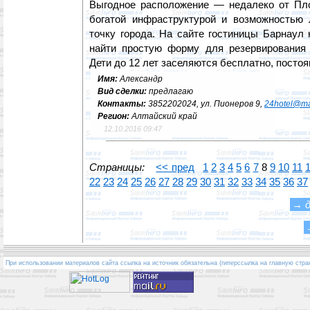
Выгодное расположение — недалеко от Пл
богатой инфраструктурой и возможностью
точку города. На сайте гостиницы Барнаул
найти простую форму для резервирования 
Дети до 12 лет заселяются бесплатно, постоя
Имя:
Александр
Вид сделки:
предлагаю
Контакты:
3852202024, ул. Пионеров 9,
24hotel@mai
Регион:
Алтайский край
12.10.2016 09:47
Страницы:
<< пред
1
2
3
4
5
6
7
8
9
10
11
22
23
24
25
26
27
28
29
30
31
32
33
34
35
36
37
→
При использовании материалов сайта ссылка на источник обязательна (гиперссылка на главную стра