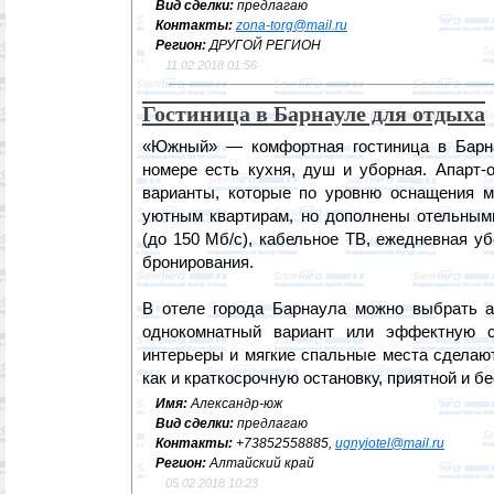
Вид сделки:
предлагаю
Контакты:
zona-torg@mail.ru
Регион:
ДРУГОЙ РЕГИОН
11.02.2018 01:56
Гостиница в Барнауле для отдыха
«Южный» — комфортная гостиница в Барна
номере есть кухня, душ и уборная. Апарт-
варианты, которые по уровню оснащения 
уютным квартирам, но дополнены отельными
(до 150 Мб/с), кабельное ТВ, ежедневная у
бронирования.
В отеле города Барнаула можно выбрать а
однокомнатный вариант или эффектную 
интерьеры и мягкие спальные места сделаю
как и краткосрочную остановку, приятной и бе
Имя:
Александр-юж
Вид сделки:
предлагаю
Контакты:
+73852558885,
ugnyiotel@mail.ru
Регион:
Алтайский край
05.02.2018 10:23