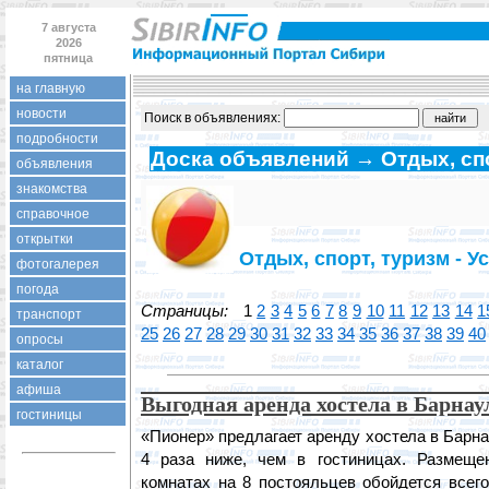
7 августа
2026
пятница
на главную
новости
Поиск в объявлениях:
подробности
Доска объявлений → Отдых, спо
объявления
знакомства
справочное
открытки
Отдых, спорт, туризм - У
фотогалерея
погода
Страницы:
1
2
3
4
5
6
7
8
9
10
11
12
13
14
1
транспорт
25
26
27
28
29
30
31
32
33
34
35
36
37
38
39
40
опросы
каталог
афиша
Выгодная аренда хостела в Барнау
гостиницы
«Пионер» предлагает аренду хостела в Барна
4 раза ниже, чем в гостиницах. Размещ
комнатах на 8 постояльцев обойдется всего