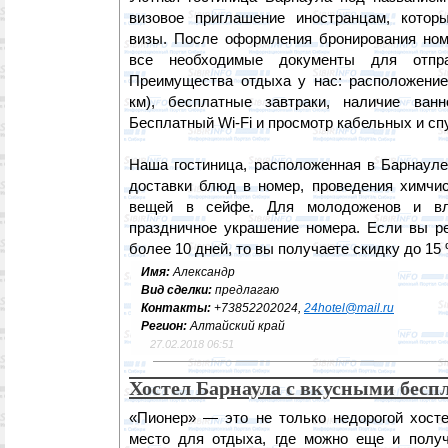
визовое приглашение иностранцам, котор
визы. После оформления бронирования ном
все необходимые документы для отпра
Преимущества отдыха у нас: расположение 
км), бесплатные завтраки, наличие ван
Бесплатный Wi-Fi и просмотр кабельных и сп
Наша гостиница, расположенная в Барнауле
доставки блюд в номер, проведения химчи
вещей в сейфе. Для молодоженов и вл
праздничное украшение номера. Если вы ре
более 10 дней, то вы получаете скидку до 15 
Имя:
Александр
Вид сделки:
предлагаю
Контакты:
+73852202024,
24hotel@mail.ru
Регион:
Алтайский край
27.02.2018 06:51
Хостел Барнаула с вкусными бес
«Пионер» — это не только недорогой хосте
место для отдыха, где можно еще и получ