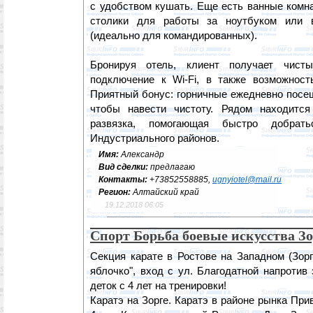
с удобством кушать. Еще есть ванные комн
столики для работы за ноутбуком или 
(идеально для командированных).
Бронируя отель, клиент получает чист
подключение к Wi-Fi, в также возможност
Приятный бонус: горничные ежедневно посе
чтобы навести чистоту. Рядом находится
развязка, помогающая быстро добрат
Индустриального районов.
Имя:
Александр
Вид сделки:
предлагаю
Контакты:
+73852558885,
ugnyiotel@mail.ru
Регион:
Алтайский край
19.12.2018 06:05
Спорт Борьба боевые искусства Зо
Секция карате в Ростове на Западном (Зорг
яблочко", вход с ул. Благодатной напротив
деток с 4 лет на тренировки!
Каратэ на Зорге. Каратэ в районе рынка Пр