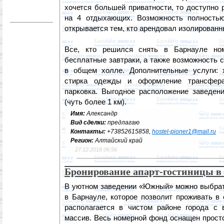
хочется большей приватности, то доступно
на 4 отдыхающих. Возможность полностью
открывается тем, кто арендовал изолированн
Все, кто решился снять в Барнауле но
бесплатные завтраки, а также возможность 
в общем холле. Дополнительные услуги: 
стирка одежды и оформление трансфер
парковка. Выгодное расположение заведен
(чуть более 1 км).
Имя:
Александр
Вид сделки:
предлагаю
Контакты:
+73852615858,
hostel-pioner1@mail.ru
Регион:
Алтайский край
27.12.2018 06:56
Бронирование апарт-гостиницы в
В уютном заведении «Южный» можно выбрат
в Барнауле, которое позволит проживать в
располагается в чистом районе города с
массив. Весь номерной фонд оснащен прост