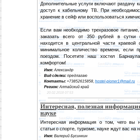
Дополнительные услуги включают раздачу ка
доступ к кабельному ТВ. При необходимо
хранение в сейф или воспользоваться химчис
Если вам необходимо трехразовое питание,
заказать всего от 350 рублей в сутки (
находится в центральной части краевой
минимальное количество времени, если п
поездом. Посетите наш хостел Барнаул
комфортом!
Имя:
Александр
Вид сделки:
предлагаю
Контакты:
+73852615858,
hostel-pioner1@mail.ru
Регион:
Алтайский край
20.02.2018 07:53
Интересная, полезная информация 
науке
Интересная информация о том, чего вы н
статьи о спорте, туризме, науке ждут вас на н
Имя:
Валерий Бусинкин