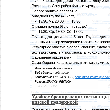
4 лет. Каратэ для детей Ростов-на-Дону Зж
Ростове-на-Дону район Фитнес-Фрэнд.
Первое занятие бесплатно!
Младшая группа (4-5 лет):
Пн. 18:30, Чт. 20:00, Пт. 19:30.
Старшая группа (6 лет и старше):
Пн. 19:30, Ср. 19:30, Сб. 19:00.
Группа для детишек 4-5 лет. Группа для р
Опытный тренер Федерации каратэ Ростовско
Регулярное участие в соревнованиях, сдача э
Большой, светлый зал, зеркала, кондиционер
Отдельные раздевалки.
Самооборона, карате стиль шотокан, кумитэ, 
Имя:
Ксения Анатольевна
Вид сделки:
предлагаю
Контакты:
+79094312623,
generation-karate@yande
Регион:
ДРУГОЙ РЕГИОН
28.02.2018 14:04
Удобное бронирование гостиницы 
визовой поддержкой
Уютная гостиница Барнаула под название