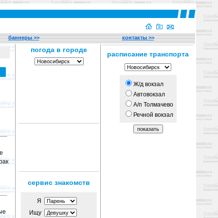
баннеры >>
контакты >>
расписание транспорта
Ж/д вокзал
Автовокзал
А/п Толмачево
Речной вокзал
е
рак
сервис знакомств
Я
ые
Ищу