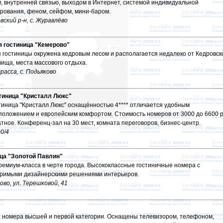
 внутренней связью, выходом в Интернет, системой индивидуальной
рования, феном, сейфом, мини-баром.
вский р-н, с. Журавлёво
я гостиница "Кемерово"
 гостиницы окружена кедровым лесом и располагается недалеко от Кедровск
ища, места массового отдыха.
расса, с. Подьяково
тиница "Кристалл Люкс"
тиница "Кристалл Люкс" оснащённостью 4**** отличается удобным
положением и европейским комфортом. Стоимость номеров от 3000 до 6600 р
тное. Конференц-зал на 30 мест, комната переговоров, бизнес-центр.
90/4
ца "Золотой Павлин"
ремиум-класса в черте города. Высококлассные гостиничные номера с
римыми дизайнерскими решениями интерьеров.
ово, ул. Терешковой, 41
 номера высшей и первой категории. Оснащены телевизором, телефоном,