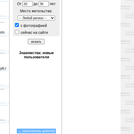
От
до
лет
Место жительства:
c фотографией
ого
сейчас на сайте
уб./
→
заполнить анкету