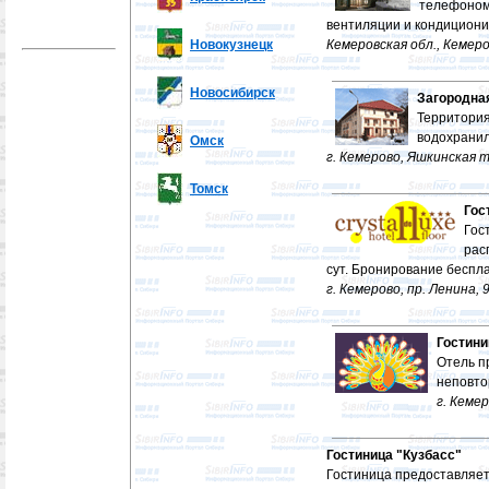
телефоном,
вентиляции и кондициони
Новокузнецк
Кемеровская обл., Кемеро
Новосибирск
Загородна
Территория
водохранил
Омск
г. Кемерово, Яшкинская т
Томск
Гос
Гос
рас
сут. Бронирование беспла
г. Кемерово, пр. Ленина, 
Гостини
Отель п
неповто
г. Кемер
Гостиница "Кузбасс"
Гостиница предоставляет