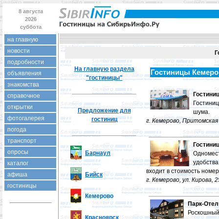
8 августа
2026
суббота
на главную
новости
Г
подробности
На главную раздела
Гостиницы Кемеро
объявления
"гостиницы"
знакомства
Гостиниц
справочное
Гостиниц
открытки
Предложение для
шума.
фотогалерея
гостиниц
г. Кемерово, Притомская
погода
транспорт
Гостиниц
опросы
Барнаул
Одномест
удобства
каталог
входит в стоимость номер
афиша
Бийск
г. Кемерово, ул. Кирова, 2
гостиницы
Кемерово
Парк-Отел
Роскошный
Красноярск