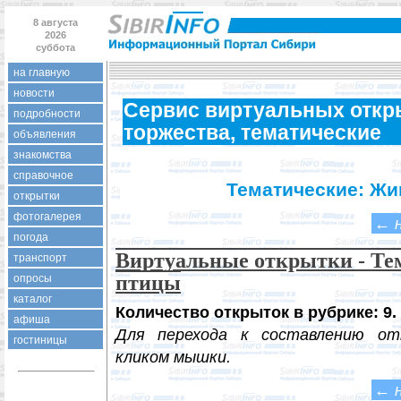
8 августа
2026
суббота
на главную
новости
Сервис виртуальных откры
подробности
торжества, тематические
объявления
знакомства
справочное
Тематические: Жи
открытки
фотогалерея
←
погода
Виртуальные открытки - Те
транспорт
птицы
опросы
каталог
Количество открыток в рубрике: 9.
афиша
Для перехода к составлению от
гостиницы
кликом мышки.
←