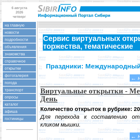
6 августа
2026
четверг
на главную
новости
Сервис виртуальных откры
подробности
торжества, тематические
объявления
знакомства
справочное
Праздники: Международный 
открытки
фотогалерея
←
погода
Виртуальные открытки - М
транспорт
День
опросы
каталог
Количество открыток в рубрике: 20
афиша
Для перехода к составлению от
гостиницы
кликом мышки.
←