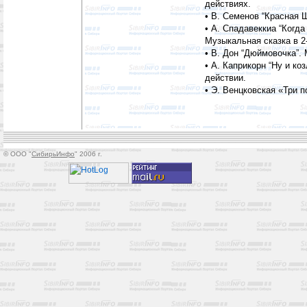
действиях.
• В. Семенов “Красная Ш
• А. Спадавеккиа “Когда
Музыкальная сказка в 2
• В. Дон “Дюймовочка”.
• А. Каприкорн “Ну и ко
действии.
• Э. Венцковская «Три 
© OOO "
СибирьИнфо
" 2006 г.