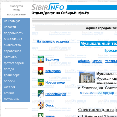
9 августа
2026
воскресенье
на главную
новости
Афиша городов Сиб
подробности
объявления
На главную раздела
Музыкальный теа
знакомства
Просмо
справочное
открытки
Барнаул
афиша
|
музеи
|
театры
фотогалерея
погода
Кемерово
Музыкальны
транспорт
Музыка и сце
опросы
Новокузнецк
впечатлений
каталог
г. Кемерово, пр. Советс
о театре
репертуар
афиша
Новосибирск
гостиницы
Омск
Спектакли для вз
• П. Чайковский “Пикова