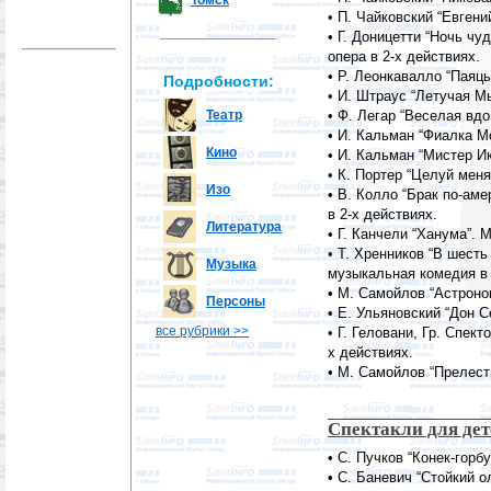
Томск
• П. Чайковский “Евгени
• Г. Доницетти “Ночь чу
опера в 2-х действиях.
• Р. Леонкавалло “Паяцы
Подробности:
• И. Штраус “Летучая Мы
Театр
• Ф. Легар “Веселая вдо
• И. Кальман “Фиалка М
Кино
• И. Кальман “Мистер Ик
• К. Портер “Целуй меня
Изо
• В. Колло “Брак по-аме
в 2-х действиях.
Литература
• Г. Канчели “Ханума”. 
• Т. Хренников “В шесть
Музыка
музыкальная комедия в 
• М. Самойлов “Астроно
Персоны
• Е. Ульяновский “Дон С
все рубрики >>
• Г. Геловани, Гр. Спек
х действиях.
• М. Самойлов “Прелест
Спектакли для дет
• С. Пучков “Конек-горб
• С. Баневич “Стойкий о