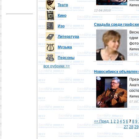
Театр
Катег
12.04.2010
Кино
Свадьба среди графских
Изо
Весн
Литература
одн
фото
Музыка
Катег
09.04
Персоны
все рубрики >>
Новосибирск объявлен 
През
Ана
сост
Катег
07.04
<< Пред.
1
2
3
4
5
6
7
8
9
27
28
29