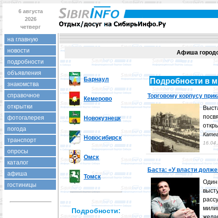
6 августа
2026
четверг
на главную
новости
Афиша город
подробности
объявления
Барнаул
Подробности в м
знакомства
справочное
Торговому корпусу прик
Кемерово
открытки
Выс
посв
фотогалерея
Новокузнецк
откр
погода
Катег
Новосибирск
транспорт
16.04
опросы
Омск
каталог
Баста: «У власти долже
афиша
Томск
Один
гостиницы
выст
рас
мили
Подробности:
жела