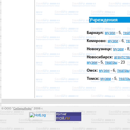
Учреждения
Барнаул:
музеи
- 5
,
теа
Кемерово:
музеи
- 6
,
те
Новокузнецк:
музеи
- 8
Новосибирск:
агентств
музеи
- 5
,
театры
- 23
Омск:
музеи
- 6
,
театры
Томск:
музеи
- 5
,
театр
© OOO "
СибирьИнфо
" 2006 г.